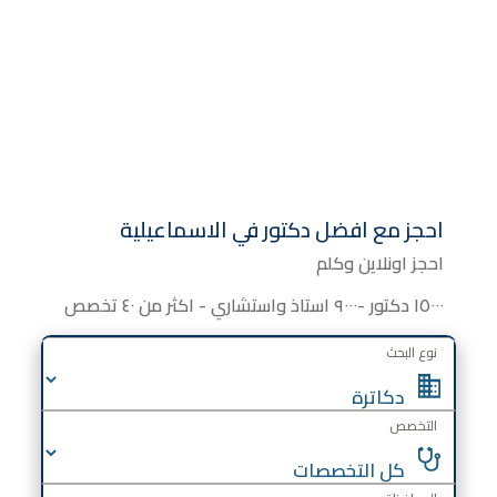
احجز مع افضل دكتور في الاسماعيلية
احجز اونلاين وكلم
١٥٠٠٠ دكتور -٩٠٠٠ استاذ واستشاري - اكثر من ٤٠ تخصص
نوع البحث
التخصص