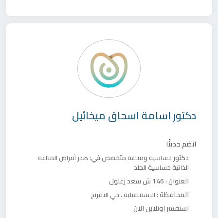
دكتور
اسامة اسحاق ميخائيل
انضم حديثًا
دكتور
متخصص في:
حساسية ومناعة
صدر
أمراض المناعة
الذاتية
حساسية الجلد
العنوان :
146 ش سعد زغلول
المحافظة :
،
الاسماعيلية
حي الافرنج
استفسر اونلاين الآن