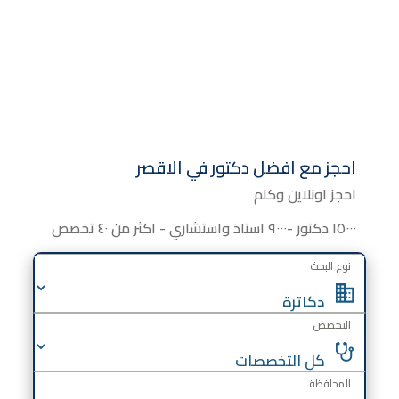
احجز مع افضل دكتور في الاقصر
احجز اونلاين وكلم
١٥٠٠٠ دكتور -٩٠٠٠ استاذ واستشاري - اكثر من ٤٠ تخصص
نوع البحث
التخصص
المحافظة