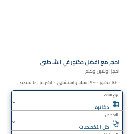
احجز مع افضل دكتور في الشاطبي
احجز اونلاين وكلم
١٥٠٠٠ دكتور -٩٠٠٠ استاذ واستشاري - اكثر من ٤٠ تخصص
نوع البحث
التخصص