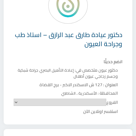
دكتور
عيادة طارق عبد الرازق – استاذ طب
وجراحة العيون
انضم حديثًا
دكتور
متخصص في:
عيون
إعادة التأهيل البصري
جراحة شبكية
وجسم زجاجي
عيون أطفال
العنوان :
127 ش الاسكندر الاكبر - برج القضاة
المحافظة :
،
الأسكندرية
الشاطبي
الفروع
استفسر اونلاين الآن