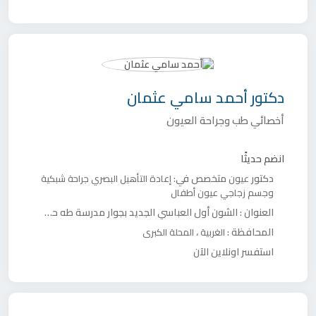
دكتور
أحمد سامي عثمان
أخصائي طب وجراحة العيون
انضم حديثًا
دكتور
متخصص في:
عيون
إعادة التأهيل البصري
جراحة شبكية
وجسم زجاجي
عيون أطفال
العنوان :
الشون أول العباسي الجديد بجوار مدرسة طه حسين - شارع نعمان الأعصر
المحافظة :
،
الغربية
المحلة الكبرى
استفسر اونلاين الآن