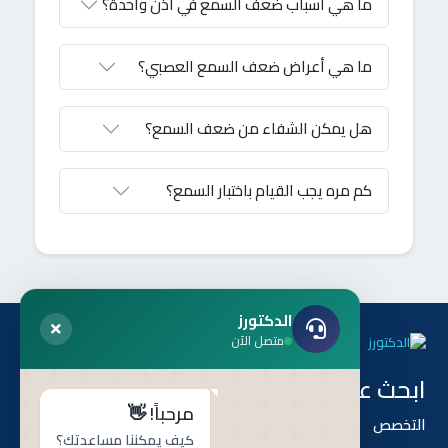
تناول أدوية مؤثرة على السمع، يُنصح بالفحص السنوي.
ما هي أسباب ضعف السمع في أذن واحدة؟
ما هي أعراض ضعف السمع العصبي؟
هل يمكن الشفاء من ضعف السمع؟
كم مره يجب القيام باختبار السمع؟
الدكتورز
متصل الآن
ابحث عن طريق
هل أنت طبيب ؟
مرحباً! 👋
التخصص
أنضم إلى أطباء الدكتورز
كيف يمكننا مساعدتك؟