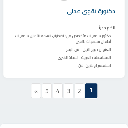
دكتورة
تقوى عدلى
انضم حديثًا
دكتور
متخصص في:
سمعيات
اضطراب السمع التوازن
سمعيات
أطفال
سمعيات بالغين
العنوان :
برج النيل - ش البحر
المحافظة :
،
الغربية
المحلة الكبرى
استفسر اونلاين الآن
1
»
5
4
3
2