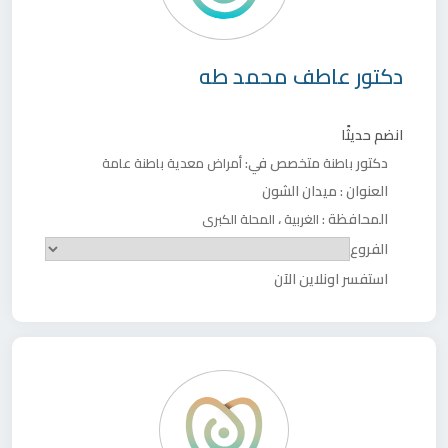
دكتور
عاطف محمد طه
انضم حديثًا
دكتور
متخصص في:
باطنة
أمراض معدية
باطنة عامة
العنوان :
ميدان الشون
المحافظة :
،
الغربية
المحلة الكبرى
الفروع
استفسر اونلاين الآن