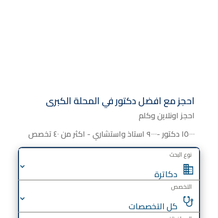
احجز مع افضل دكتور في المحلة الكبرى
احجز اونلاين وكلم
١٥٠٠٠ دكتور -٩٠٠٠ استاذ واستشاري - اكثر من ٤٠ تخصص
نوع البحث
التخصص