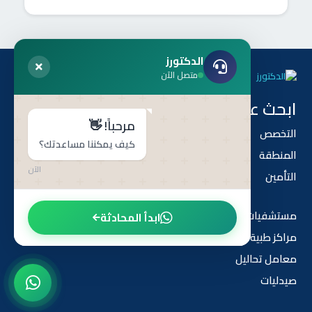
الدكتورز
متصل الآن
ابحث عن طريق
هل أنت طبيب ؟
مرحباً! 👋
التخصص
أنضم إلى أطباء الدكتورز
كيف يمكننا مساعدتك؟
المنطقة
الدكتورز
الآن
التأمين
من نحن
مستشفيات
ابدأ المحادثة
مراكز طبية
معامل تحاليل
صيدليات