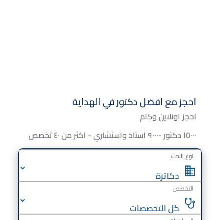
احجز مع افضل دكتور في الهداية
احجز اونلاين وكلم
١٥٠٠٠ دكتور -٩٠٠٠ استاذ واستشاري - اكثر من ٤٠ تخصص
نوع البحث
التخصص