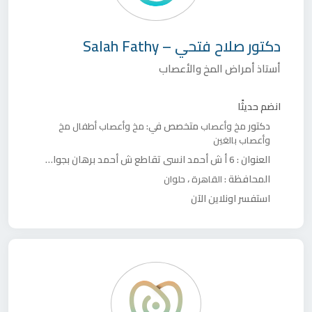
دكتور
صلاح فتحي – Salah Fathy
أستاذ أمراض المخ والأعصاب
انضم حديثًا
دكتور
متخصص في:
مخ وأعصاب
مخ وأعصاب أطفال
مخ
وأعصاب بالغين
العنوان :
6 أ ش أحمد انسى تقاطع ش أحمد برهان بجوار شركة جنوب القاهر لتوزيع الكهرباء
المحافظة :
،
القاهرة
حلوان
استفسر اونلاين الآن