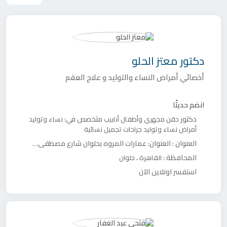
دكتور
معتز الحلو
أخصائي أمراض النساء والتوليد و علاج العقم
انضم حديثًا
دكتور
متخصص في:
حقن مجهري وأطفال أنابيب
نساء وتوليد
أمراض نساء وتوليد
جراحات تجميل نسائية
العنوان :
العنوان: عمارات المروه بحلوان شارع مصطفي فهمي تقاطع شارع حيدر عمارة رقم ٥ الدور الأول
المحافظة :
،
القاهرة
حلوان
استفسر اونلاين الآن