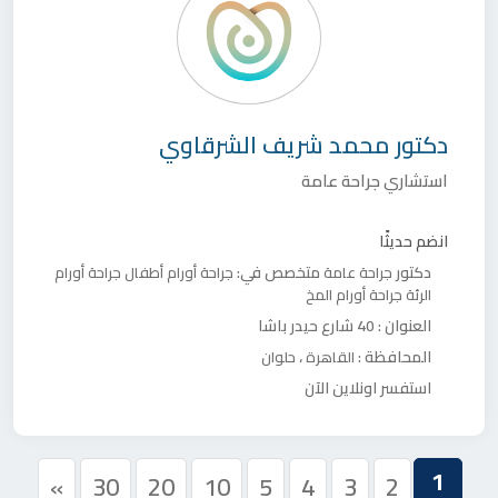
دكتور
محمد شريف الشرقاوي
استشاري جراحة عامة
انضم حديثًا
دكتور
متخصص في:
جراحة عامة
جراحة أورام أطفال
جراحة أورام
الرئة
جراحة أورام المخ
العنوان :
40 شارع حيدر باشا
المحافظة :
،
القاهرة
حلوان
استفسر اونلاين الآن
1
»
30
20
10
5
4
3
2