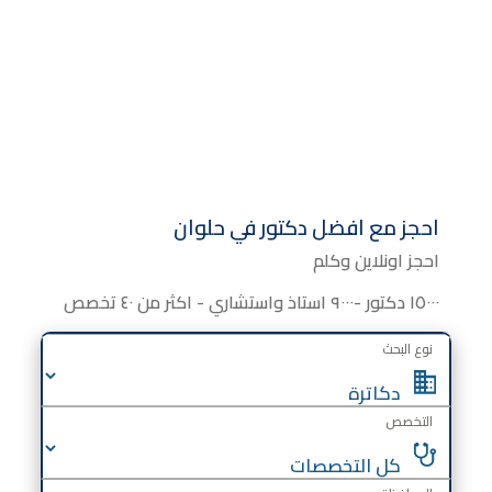
احجز مع افضل دكتور في حلوان
احجز اونلاين وكلم
١٥٠٠٠ دكتور -٩٠٠٠ استاذ واستشاري - اكثر من ٤٠ تخصص
نوع البحث
التخصص