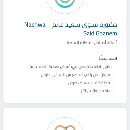
دكتورة
نشوى سعيد غانم – Nashwa
Said Ghanem
أستاذ أمراض الباطنة العامة
انضم حديثًا
دكتور
متخصص في:
باطنة
أمراض معدية
باطنة عامة
العنوان :
ش راغب تقاطع ش المراغي حلوان
المحافظة :
،
القاهرة
حلوان
استفسر اونلاين الآن