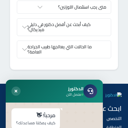
متى يجب استئصال اللوزتين؟
كيف أبحث عن أفضل دكتور في دليلي
ميديكال؟
ما الحالات التي يعالجها طبيب الجراحة
العامة؟
الدكتورز
متصل الآن
ابحث عن طريق
هل أنت طبيب ؟
مرحباً! 👋
التخصص
أنضم إلى أطباء الدكتورز
كيف يمكننا مساعدتك؟
المنطقة