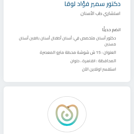
دكتور
سمير فؤاد لوقا
استشاري طب الأسنان
انضم حديثًا
دكتور
متخصص في:
أسنان
أسنان أطفال
أسنان بالغين
أسنان
مسنين
العنوان :
15 ش شوشة محطة مترو المعصرة
المحافظة :
،
القاهرة
حلوان
استفسر اونلاين الآن