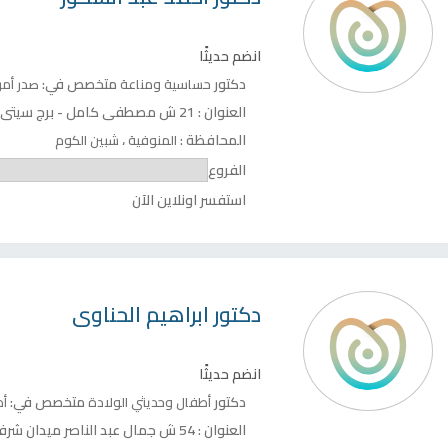
انضم حديثًا
دكتور
متخصص في:
حساسية ومناعة
صدر
أمر
العنوان :
21 ش مصطفى كامل - برج سيتى سنتر - الدور 2
المحافظة :
،
المنوفية
شبين الكوم
الفروع
استفسر اونلاين الآن
دكتور
ابراهيم الحناوى
انضم حديثًا
دكتور
متخصص في:
أطفال وحديثي الولادة
أ
العنوان :
54 ش جمال عبد الناصر ميدان شرف - برج الكوثر - الدور 3