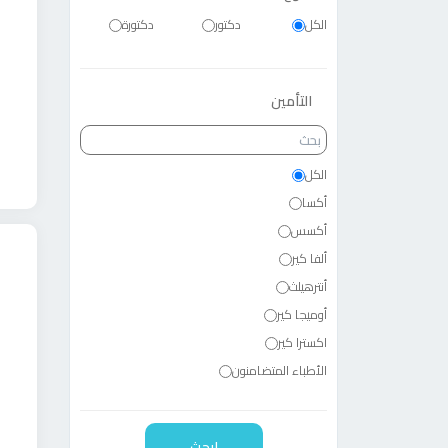
الكل
دكتور
دكتورة
التأمين
بحث
التأمين
الكل
أكسا
أكسس
ألفا كير
أنترهيلث
أوميجا كير
اكسترا كير
الأطباء المتضامنون
الأهلي المصري
الأهلي سوسيته جنرال
ابحث