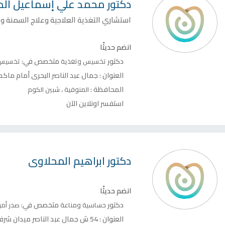
دكتور
محمد علي إسماعيل الد
استشاري التغذية العلاجية وعلاج السمنة وا
انضم حديثًا
دكتور
متخصص في:
تخسيس وتغذية
تخسيس 
العنوان :
جمال عبد الناصر البحري أمام ماكدو
المحافظة :
،
المنوفية
شبين الكوم
استفسر اونلاين الآن
دكتور
ابراهيم المحلاوى
انضم حديثًا
دكتور
متخصص في:
حساسية ومناعة
صدر
أمر
العنوان :
54 ش جمال عبد الناصر ميدان شرف - برج الكوثر - الدور 1