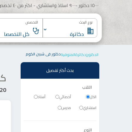
١٥٠٠٠ دكتور -٩٠٠٠ استاذ واستشاري - اكثر من ٤٠ تخصص
نوع البحث
التخصص
دكتور في شبين الكوم
الدكتورز
دكاترة
المنوفية
بحث أكثر تفصيل
كل
اللقب
420 دك
الكل
أخصائي
أستاذ
استشاري
مدرس
النوع