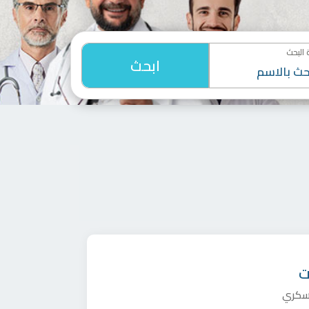
البحث
ابحث
ت
لسكري