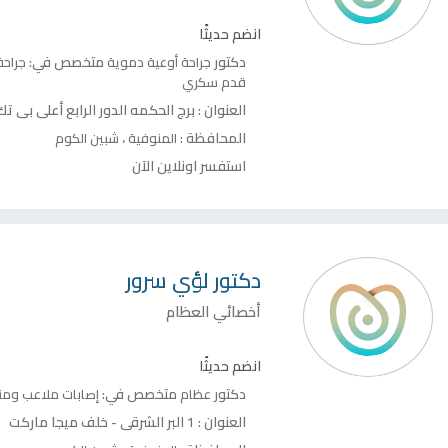
انضم حديثًا
دكتور
متخصص في:
جراحة أوعية دموية
جراحة
قدم سكري
العنوان :
برج الحكمه الدور الرابع أعلى بي تك
المحافظة :
،
المنوفية
شبين الكوم
استفسر اونلاين الآن
دكتور
لؤي سرور
أخصائي العظام
انضم حديثًا
دكتور
متخصص في:
عظام
إصابات ملاعب وم
العنوان :
1 البر الشرقي - خلف ميجا ماركت