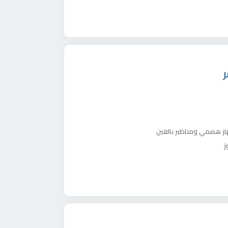
از هضمي ومناظير بالغين
ز