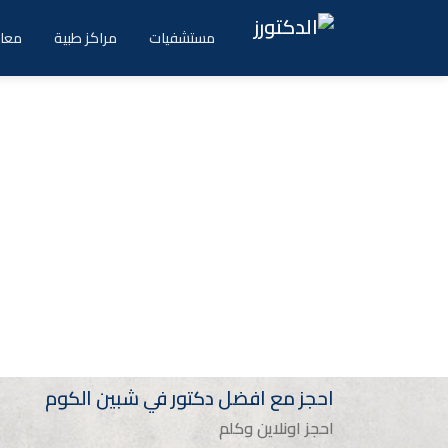
Ski
t
مستشفيات
مراكز طبية
معام
conten
احجز مع افضل دكتور في شبين الكوم
احجز اونلاين وكلم