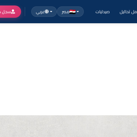
ل تحاليل
صيدليات
مصر
عربي
سجل ك