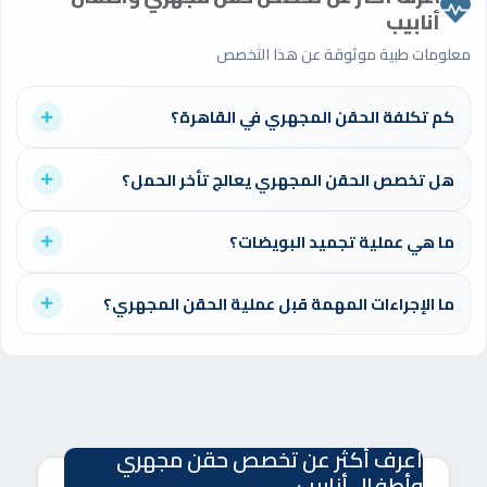
أنابيب
معلومات طبية موثوقة عن هذا التخصص
كم تكلفة الحقن المجهري في القاهرة؟
تختلف التكلفة باختلاف المركز والطبيب، ولكن عبر الموقع الإلكتروني
هل تخصص الحقن المجهري يعالج تأخر الحمل؟
aldoctorz يمكنك بسهولة مقارنة الأسعار واختيار الطبيب الأنسب لك
بخبرة عالية ونتائج مضمونة.
نعم، أطباء الحقن المجهري هم المتخصصون في علاج تأخر الحمل
ما هي عملية تجميد البويضات؟
والعقم. من خلال موقع الدكتورز يمكنك اختيار الطبيب الذي يناسب
حالتك لبدء خطة علاج شاملة بأحدث التقنيات الطبية.
هي تقنية حديثة لحفظ البويضات للاستخدام المستقبلي في حالات
ما الإجراءات المهمة قبل عملية الحقن المجهري؟
تأخر الحمل أو قبل العلاج من بعض الأمراض. عبر منصة الدكتورز
يمكنك استشارة أطباء متخصصين لتحديد مدى مناسبة العملية لك.
تشمل الفحوصات الهرمونية وتحاليل السائل المنوي والمتابعة
الدورية مع الطبيب، من خلال
موقع الدكتورز
يمكنك حجز استشارة مع
طبيبك بسهولة لتجهيز حالتك بدقة قبل بدء العملية.
اعرف أكثر عن تخصص حقن مجهري
وأطفال أنابيب