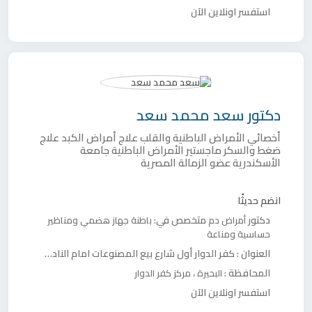
استفسر اونلاين الآن
دكتور
سعد محمد سعد
أخصائي الأمراض الباطنية والقلب علاج أمراض الكبد علاج
ضغط والسكر ماجستير الأمراض الباطنية جامعة
الأسكندرية عضو الزمالة المصرية
انضم حديثًا
دكتور
متخصص في:
أمراض دم
باطنة
جهاز هضمي ومناظير
حساسية ومناعة
العنوان :
كفر الدوار أول شارع بيع المصنوعات امام النادي الاجتماعي اعلي مكتب صحة أول
المحافظة :
،
البحيرة
مركز كفر الدوار
استفسر اونلاين الآن