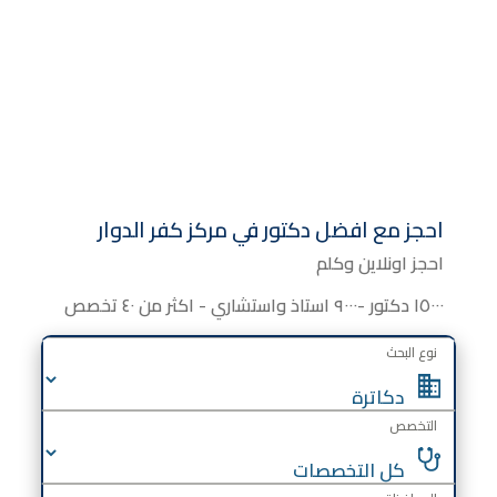
احجز مع افضل دكتور في مركز كفر الدوار
احجز اونلاين وكلم
١٥٠٠٠ دكتور -٩٠٠٠ استاذ واستشاري - اكثر من ٤٠ تخصص
نوع البحث
التخصص