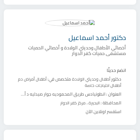
دكتور
أحمد اسماعيل
أخصائي الأطفال وحديثي الولادة و أخصائي الحميات
مستشفى حميات كفر الدوار
انضم حديثًا
دكتور
متخصص في:
أطفال وحديثي الولادة
أطفال
أمراض دم
أطفال
احتياجات خاصة
العنوان :
انطونيادس طريق المحموديه جوار صيدليه د أحمد صبيح
المحافظة :
،
البحيرة
مركز كفر الدوار
استفسر اونلاين الآن