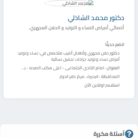
دكتور
محمد الشاذلي
أخصائي أمراض النساء و التوليد و الحقن المجهري.
انضم حديثًا
دكتور
متخصص في:
حقن مجهري وأطفال أنابيب
نساء وتوليد
أمراض نساء وتوليد
جراحات تجميل نسائية
العنوان :
امام النادي الجتماعي - اعلي مكتب الصحه - بجوار صيدليه العائلات.
المحافظة :
،
البحيرة
مركز كفر الدوار
استفسر اونلاين الآن
أسئلة مكررة