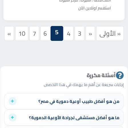
المحافظة :
،
اسيوط
مركز اسيوط
استفسر اونلاين الآن
5
« الأولى
«
3
4
6
7
10
»
أسئلة مكررة
إجابات سريعة عن أهم ما يهمك في هذا التخصص
من هو أفضل طبيب أوعية دموية في مصر؟
أفضل طبيب أوعية دموية هو استشاري متخصص في تشخيص وعلاج
ما هو أفضل مستشفى لجراحة الأوعية الدموية؟
أمراض الشرايين والأوردة، مع خبرة واسعة في الإجراءات الجراحية
وغير الجراحية. عبر موقع Aldoctorz.com يمكنك اختيار نخبة الأطباء