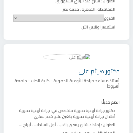
العنوان :
شارع عبد الرازق السنهورى
المحافظة :
،
القاهرة
مدينة نصر
الفروع
استفسر اونلاين الآن
دكتور
هيثم على
أستاذ مساعد جراحة الأوعية الدموية - كلية الطب - جامعة
أسيوط
انضم حديثًا
دكتور
متخصص في:
جراحة أوعية دموية
جراحة أوعية دموية
أطفال
جراحة أوعية دموية بالغين
علاج قدم سكري
العنوان :
إمتداد شارع يسرى راغب - أول السادات - أبراج التوحيد - برج رقم (٣)