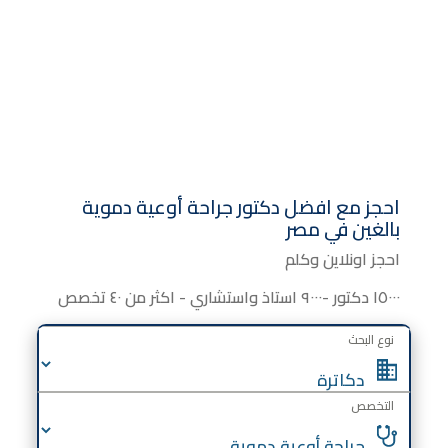
احجز مع افضل دكتور جراحة أوعية دموية
بالغين في مصر
احجز اونلاين وكلم
١٥٠٠٠ دكتور -٩٠٠٠ استاذ واستشاري - اكثر من ٤٠ تخصص
نوع البحث
التخصص