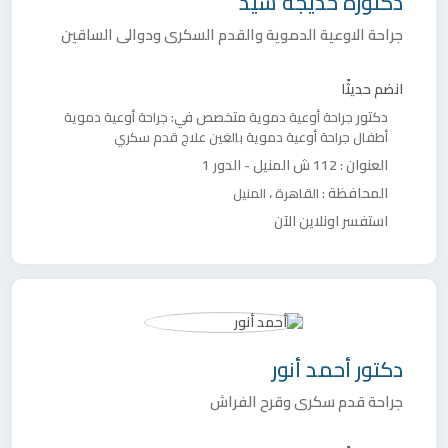
دكتورة
خديجة سيد
جراحة الاوعية الدموية والقدم السكرى ودوالى الساقين
انضم حديثًا
دكتور
متخصص في:
جراحة أوعية دموية
جراحة أوعية دموية
أطفال
جراحة أوعية دموية بالغين
علاج قدم سكري
العنوان :
112 ش المنيل - الدور 1
المحافظة :
،
القاهرة
المنيل
استفسر اونلاين الآن
دكتور
أحمد أنور
جراحة قدم سكرى وقرح الفراش