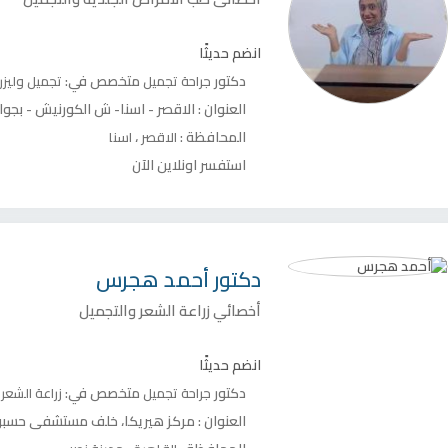
انضم حديثًا
دكتور
متخصص في:
جراحة تجميل
تجميل وليزر
العنوان :
الاقصر - اسنا- ش الكورنيش - بجوا
المحافظة :
،
الاقصر
اسنا
استفسر اونلاين الآن
دكتور
أحمد هجرس
أخصائي زراعة الشعر والتجميل
انضم حديثًا
دكتور
متخصص في:
جراحة تجميل
زراعة الشعر
العنوان :
مركز هيريكا، خلف مستشفى حسبو، 2 شارع إبراهيم نوار المتفرع من شارع حافظ رمضان، مدينة نصر، القاهرة