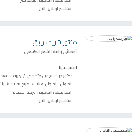
المحافظة :
،
القاهرة
مدينة نصر
استفسر اونلاين الآن
دكتور
شريف رزيق
أخصائي زراعة الشعر الطبيعي
انضم حديثًا
دكتور
متخصص في:
جراحة تجميل
زراعة الشعر
العنوان :
العنوان: فيلا 36، مربع 1170، شيراتون المطار، النزهة، القاهرة، مصر
المحافظة :
،
القاهرة
النزهة الجديدة
استفسر اونلاين الآن