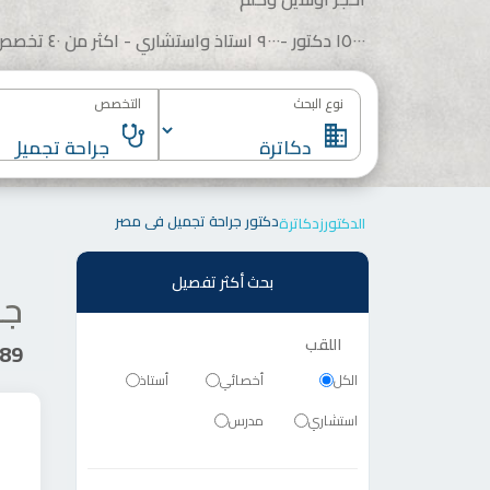
١٥٠٠٠ دكتور -٩٠٠٠ استاذ واستشاري - اكثر من ٤٠ تخصص
نوع البحث
التخصص
دكتور جراحة تجميل في مصر
الدكتورز
دكاترة
بحث أكثر تفصيل
جر
اللقب
589 دك
الكل
أخصائي
أستاذ
استشاري
مدرس