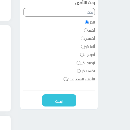
بحث التأمين
الكل
أكسا
أكسس
ألفا كير
أنترهيلث
أوميجا كير
اكسترا كير
الأطباء المتضامنون
الأهلي المصري
الأهلي سوسيته جنرال
ابحث
الاهلي للتأمين
الاهلي للخدمات الطبية
البنك العربي الافريقي
البنك العقارى المصرى العربي