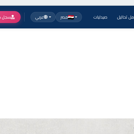
ل تحاليل
صيدليات
مصر
عربي
سجل ك