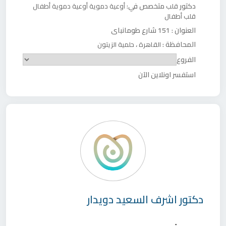
دكتور
متخصص في:
قلب
أوعية دموية
أوعية دموية أطفال
قلب أطفال
العنوان :
151 شارع طومانباي
المحافظة :
،
القاهرة
حلمية الزيتون
الفروع
استفسر اونلاين الآن
دكتور
اشرف السعيد دويدار