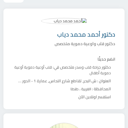
دكتور
أحمد محمد دياب
دكتور قلب واوعية دموية متخصص
انضم حديثًا
دكتور
متخصص في:
جراحة قلب وصدر
قلب
أوعية دموية
أوعية
دموية أطفال
العنوان :
ش البحر, تقاطع شارع النحاس, عمارة 1 - الدور الثامن, طنطا, الغربية بجوار ديوان عام محافظة الغربية
المحافظة :
،
الغربية
طنطا
استفسر اونلاين الآن