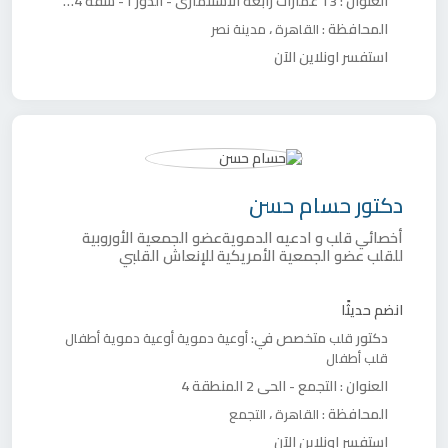
العنوان :
13 عمارات رابعة الاستثماري - الدور ١ - شقة 14 - فوق هواش لمستلزمات المطابخ، ميدان الساعة
المحافظة :
،
القاهرة
مدينة نصر
استفسر اونلاين الآن
دكتور
حسام حسن
أخصائي قلب و ادعيه الدمويةعضو الجمعية الأوروبية
للقلب عضو الجمعية الأمريكية للإنعاش القلبي
انضم حديثًا
دكتور
متخصص في:
قلب
أوعية دموية
أوعية دموية أطفال
قلب أطفال
العنوان :
التجمع - الحي 2 المنطقة 4
المحافظة :
،
القاهرة
التجمع
استفسر اونلاين الآن