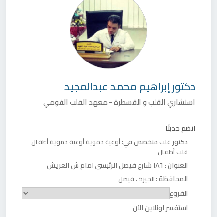
دكتور
إبراهيم محمد عبدالمجيد
استشاري القلب و القسطرة - معهد القلب القومي
انضم حديثًا
دكتور
متخصص في:
قلب
أوعية دموية
أوعية دموية أطفال
قلب أطفال
العنوان :
١٨٦ شارع فيصل الرئيسي امام ش العريش
المحافظة :
،
الجيزة
فيصل
الفروع
استفسر اونلاين الآن