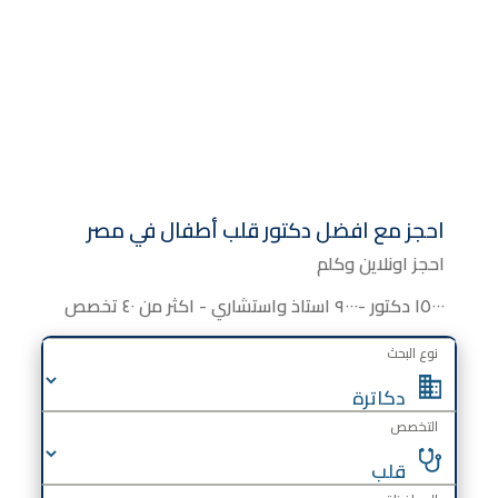
احجز مع افضل دكتور قلب أطفال في مصر
احجز اونلاين وكلم
١٥٠٠٠ دكتور -٩٠٠٠ استاذ واستشاري - اكثر من ٤٠ تخصص
نوع البحث
التخصص