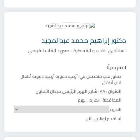
دكتور
إبراهيم محمد عبدالمجيد
استشاري القلب و القسطرة - معهد القلب القومي
انضم حديثًا
دكتور
متخصص في:
قلب
أوعية دموية
أوعية دموية أطفال
قلب أطفال
العنوان :
١٨٨ شارع الهرم الرئيسي ميدان التعاون
المحافظة :
،
الجيزة
الهرم
الفروع
استفسر اونلاين الآن