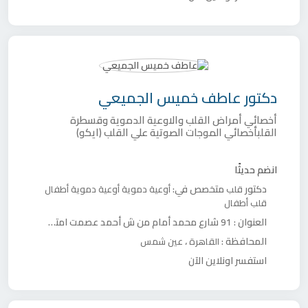
دكتور
عاطف خميس الجميعي
أخصائي أمراض القلب والاوعية الدموية وقسطرة
القلبأخصائي الموجات الصوتية علي القلب (ايكو)
انضم حديثًا
دكتور
متخصص في:
قلب
أوعية دموية
أوعية دموية أطفال
قلب أطفال
العنوان :
91 شارع محمد أمام من ش أحمد عصمت امتداد ش العشرين
المحافظة :
،
القاهرة
عين شمس
استفسر اونلاين الآن