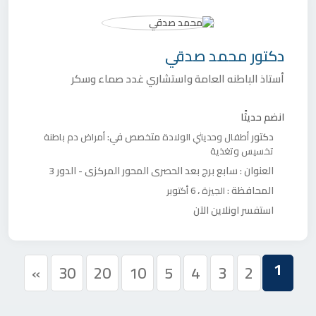
دكتور
محمد صدقي
أستاذ الباطنه العامة واستشاري غدد صماء وسكر
انضم حديثًا
دكتور
متخصص في:
أطفال وحديثي الولادة
أمراض دم
باطنة
تخسيس وتغذية
العنوان :
سابع برج بعد الحصري المحور المركزي - الدور 3
المحافظة :
،
الجيزة
6 أكتوبر
استفسر اونلاين الآن
1
»
30
20
10
5
4
3
2