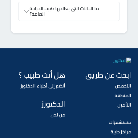
ما الحالات التي يعالجها طبيب الجراحة
العامة؟
الدكتورز
متصل الآن
ابحث عن طريق
هل أنت طبيب ؟
مرحباً! 👋
التخصص
أنضم إلى أطباء الدكتورز
كيف يمكننا مساعدتك؟
المنطقة
الدكتورز
الآن
التأمين
من نحن
مستشفيات
ابدأ المحادثة
مراكز طبية