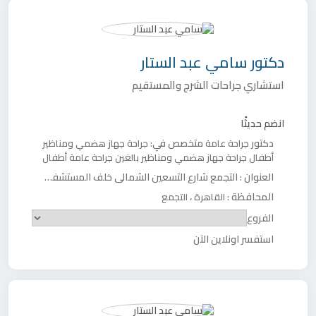
دكتور
سامي عبد الستار
استشاري جراحات الشرج والمستقيم
انضم حديثًا
دكتور
متخصص في:
جراحة عامة
جراحة جهاز هضمي ومناظير
أطفال
جراحة جهاز هضمي ومناظير بالغين
جراحة عامة أطفال
العنوان :
التجمع شارع التسعين الشمالي خلف المستشفى الجوي التخصصي مجمع عياداتcmcالدور الرابع عيادة 425
المحافظة :
،
القاهرة
التجمع
الفروع
استفسر اونلاين الآن