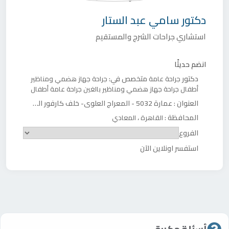
دكتور
سامي عبد الستار
استشاري جراحات الشرج والمستقيم
انضم حديثًا
دكتور
متخصص في:
جراحة عامة
جراحة جهاز هضمي ومناظير
أطفال
جراحة جهاز هضمي ومناظير بالغين
جراحة عامة أطفال
العنوان :
عمارة 5032 - المعراج العلوي- خلف كارفور المعادي - أمام مستشفى رويال
المحافظة :
،
القاهرة
المعادي
الفروع
استفسر اونلاين الآن