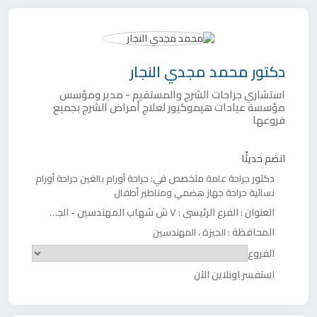
دكتور
محمد مجدي النجار
استشاري جراحات الشرج والمستقيم - مدير ومؤسس
مؤسسة عيادات هيموكيور لعلاج أمراض الشرج بجميع
فروعها
انضم حديثًا
دكتور
متخصص في:
جراحة عامة
جراحة أورام بالغين
جراحة أورام
نسائية
جراحة جهاز هضمي ومناظير أطفال
العنوان :
الفرع الرئيسى : ٧ ش شهاب المهندسين - الجيزة - مصر
المحافظة :
،
الجيزة
المهندسين
الفروع
استفسر اونلاين الآن