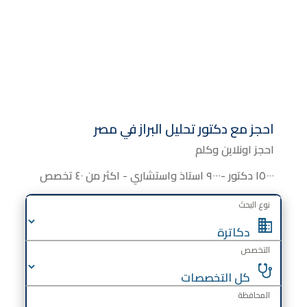
احجز مع دكتور تحليل البراز في مصر
احجز اونلاين وكلم
١٥٠٠٠ دكتور -٩٠٠٠ استاذ واستشاري - اكثر من ٤٠ تخصص
نوع البحث
التخصص
المحافظة