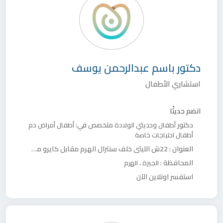
دكتور
باسم عبدالرحمن يوسف
استشاري الأطفال
انضم حديثًا
دكتور
متخصص في:
أطفال وحديثي الولادة
أطفال
أمراض دم
أطفال
احتياجات خاصة
العنوان :
22ش الليثى خلف سنترال الهرم مقابل كايرو مول
المحافظة :
،
الجيزة
الهرم
استفسر اونلاين الآن