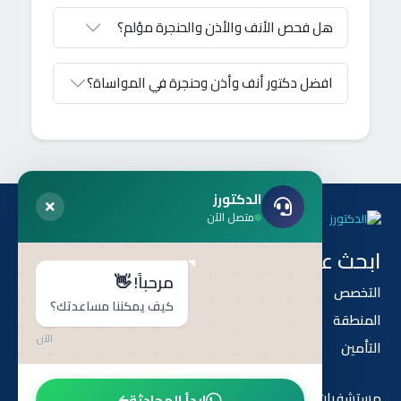
هل فحص الأنف والأذن والحنجرة مؤلم؟
افضل دكتور أنف وأذن وحنجرة في المواساة؟
الدكتورز
متصل الآن
ابحث عن طريق
هل أنت طبيب ؟
مرحباً! 👋
التخصص
أنضم إلى أطباء الدكتورز
كيف يمكننا مساعدتك؟
المنطقة
الدكتورز
الآن
التأمين
من نحن
مستشفيات
ابدأ المحادثة