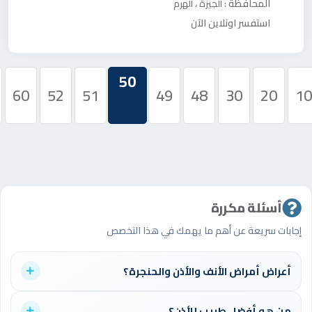
المحافظة :
،
الجيزة
الهرم
استفسر اونلاين الآن
50
60
52
51
49
48
30
20
10
أسئلة مكررة
إجابات سريعة عن أهم ما يهمك في هذا التخصص
أعراض أمراض الأنف والأذن والحنجرة؟
قد تشمل الأعراض انسداد الأنف، فقدان السمع المؤقت، الدوخة،
من هو أفضل طبيب للأذن؟