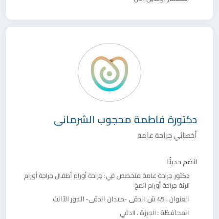
دكتورة
فاطمة محجوب الشرمانى
أخصائي جراحة عامة
انضم حديثًا
دكتور
متخصص في:
جراحة عامة
جراحة أورام أطفال
جراحة أورام
الرئة
جراحة أورام المخ
العنوان :
45 ش الدقي -ميدان الدقي- الدور الثالث
المحافظة :
،
الجيزة
الدقي