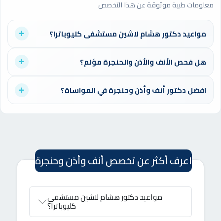
معلومات طبية موثوقة عن هذا التخصص
مواعيد دكتور هشام لاشين مستشفى كليوباترا؟
موقع الدكتورز لا يعرض مواعيد أطباء محددين، لكنه يتيح لك حجز
هل فحص الأنف والأذن والحنجرة مؤلم؟
موعد بسهولة مع نخبة من أفضل أطباء الأنف والأذن والحنجرة في
مستشفيات ومراكز مختلفة، وفق الوقت الذي يناسبك.
فحص الأنف والأذن والحنجرة بسيط وغير مؤلم، وغالباً يتم باستخدام
افضل دكتور أنف وأذن وحنجرة في المواساة؟
أدوات دقيقة وآمنة. في الدكتورز يمكنك حجز موعد مع طبيب مختص
يضمن لك تجربة مريحة وتشخيصاً دقيقاً لحالتك.
يضم موقع الدكتورز نخبة من أمهر أطباء الأنف والأذن والحنجرة
العاملين في مستشفيات كبرى مثل المواساة، ويمكنك اختيار الطبيب
الأنسب لك وحجز موعدك بسهولة عبر الموقع.
اعرف أكثر عن تخصص أنف وأذن وحنجرة
مواعيد دكتور هشام لاشين مستشفى
كليوباترا؟