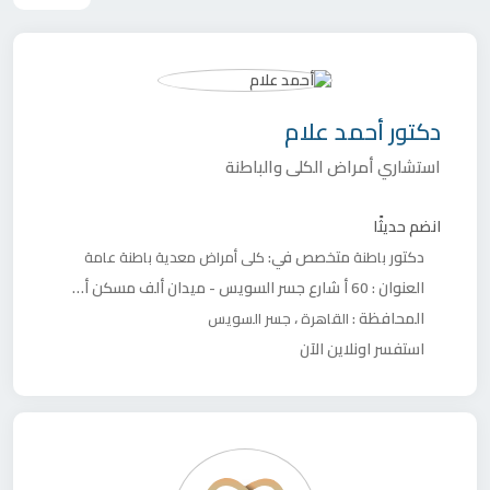
دكتور
أحمد علام
استشاري أمراض الكلى والباطنة
انضم حديثًا
دكتور
متخصص في:
باطنة
كلى
أمراض معدية
باطنة عامة
العنوان :
60 أ شارع جسر السويس - ميدان ألف مسكن أعلي كشري الزعيم
المحافظة :
،
القاهرة
جسر السويس
استفسر اونلاين الآن