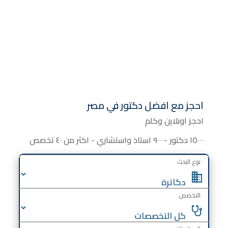
احجز مع افضل دكتور في مصر
احجز اونلاين وكلم
١٥٠٠٠ دكتور -٩٠٠٠ استاذ واستشاري - اكثر من ٤٠ تخصص
نوع البحث
التخصص