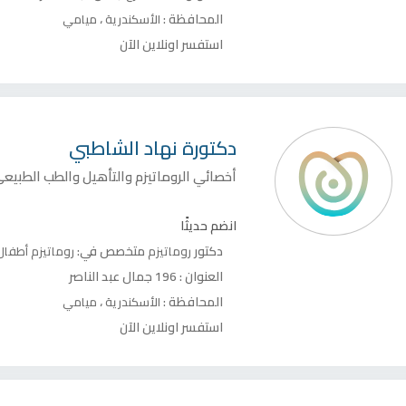
المحافظة :
،
الأسكندرية
ميامي
استفسر اونلاين الآن
دكتورة
نهاد الشاطبي
أخصائي الروماتيزم والتأهيل والطب الطبيع
انضم حديثًا
دكتور
متخصص في:
روماتيزم
روماتيزم أطفا
العنوان :
196 جمال عبد الناصر
المحافظة :
،
الأسكندرية
ميامي
استفسر اونلاين الآن