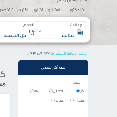
١٥٠٠٠ دكتور -٩٠٠٠ استاذ واستشاري - اكثر من ٤٠ تخصص
نوع البحث
التخصص
دكتور في ميامي
الدكتورز
دكاترة
الأسكندرية
بحث أكثر تفصيل
كل
اللقب
49 دكتور
الكل
أخصائي
أستاذ
استشاري
مدرس