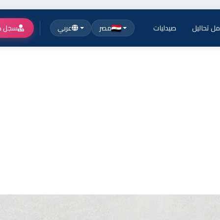
ل تحاليل
صيدليات
مصر
عربي
سجل ك