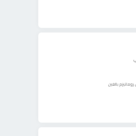
ي
ل
روماتيزم بالغين