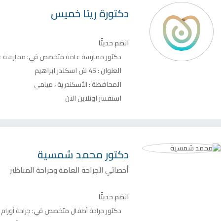
دكتورة
ريتا خميس
انضم حديثًا
دكتور
متخصص في:
ممارسة عامة
ممارسة ع
العنوان :
45 ش اسكندر ابراهيم
المحافظة :
،
الأسكندرية
ميامي
استفسر اونلاين الآن
دكتور
محمد شمسية
أخصائي الجراحة العامة وجراحة المناظير
انضم حديثًا
دكتور
متخصص في:
جراحة أطفال
جراحة أورام