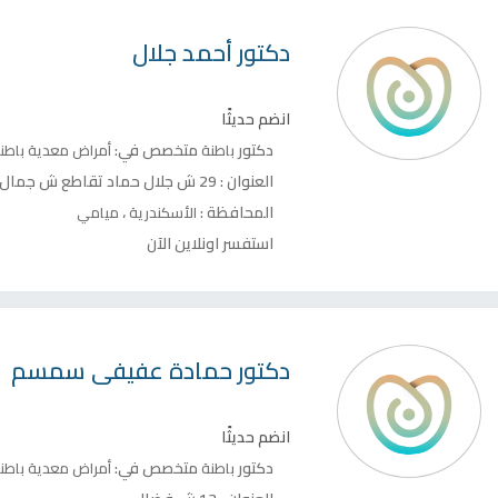
دكتور
أحمد جلال
انضم حديثًا
دكتور
متخصص في:
باطنة
أمراض معدية
باطن
العنوان :
29 ش جلال حماد تقاطع ش جمال عبد الناصر
المحافظة :
،
الأسكندرية
ميامي
استفسر اونلاين الآن
دكتور
حمادة عفيفى سمسم
انضم حديثًا
دكتور
متخصص في:
باطنة
أمراض معدية
باطن