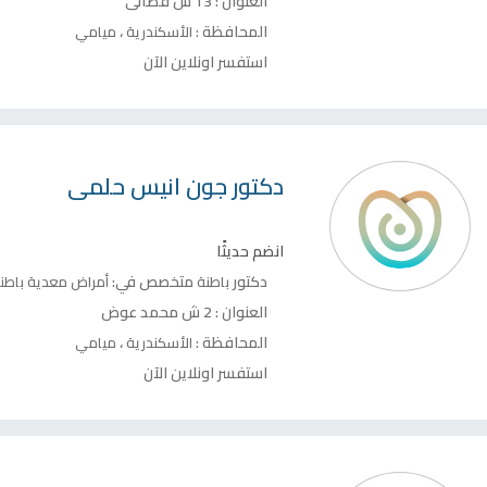
العنوان :
13 ش فضالى
المحافظة :
،
الأسكندرية
ميامي
استفسر اونلاين الآن
دكتور
جون انيس حلمى
انضم حديثًا
دكتور
متخصص في:
باطنة
أمراض معدية
باطن
العنوان :
2 ش محمد عوض
المحافظة :
،
الأسكندرية
ميامي
استفسر اونلاين الآن