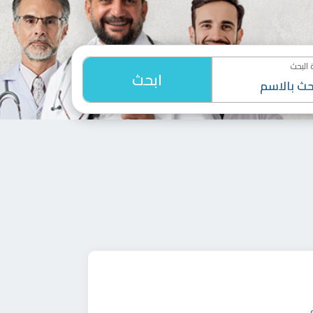
البحث
ابحث
ي