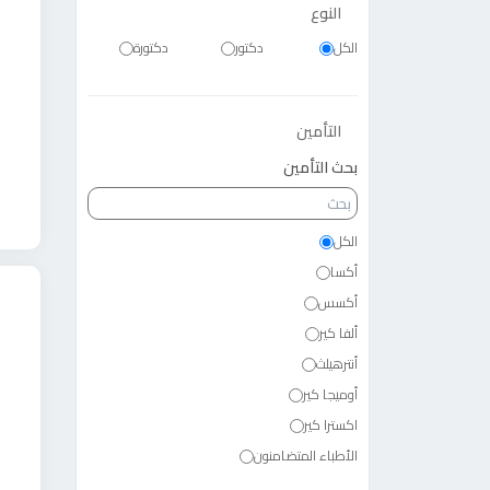
النوع
الكل
دكتور
دكتورة
التأمين
بحث التأمين
الكل
أكسا
أكسس
ألفا كير
أنترهيلث
أوميجا كير
اكسترا كير
الأطباء المتضامنون
الأهلي المصري