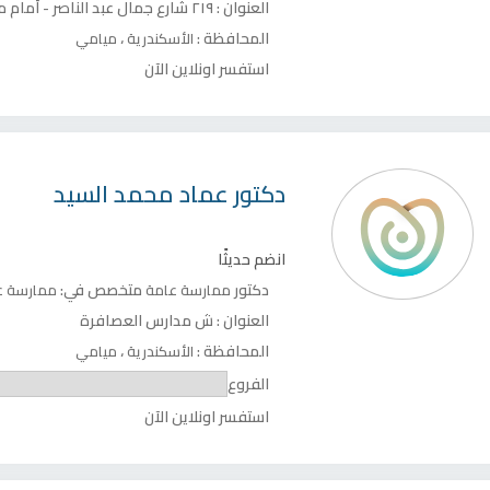
العنوان :
٢١٩ شارع جمال عبد الناصر - أمام مستشفي شرق المدينة - برح الأسيل - الدور الرابع
المحافظة :
،
الأسكندرية
ميامي
استفسر اونلاين الآن
دكتور
عماد محمد السيد
انضم حديثًا
دكتور
متخصص في:
ممارسة عامة
ممارسة ع
العنوان :
ش مدارس العصافرة
المحافظة :
،
الأسكندرية
ميامي
الفروع
استفسر اونلاين الآن