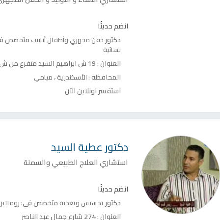
انضم حديثًا
دكتور
متخصص ف
حقن مجهري وأطفال أنابيب
نسائية
العنوان :
19 ش ابراهيم السيد متفرع من ش خالد بن الوليد خلف مستشفى شرق المدينة
المحافظة :
،
الأسكندرية
ميامي
استفسر اونلاين الآن
دكتور
عطية السيد
استشاري العلاج الطبيعي والسمنة
انضم حديثًا
دكتور
متخصص في:
تخسيس وتغذية
روماتيز
العنوان :
274 شارع جمال عبد الناصر