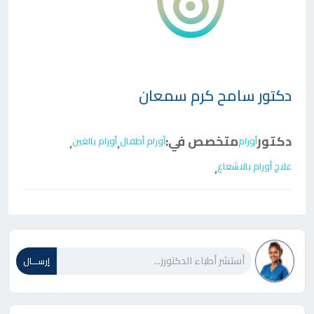
دكتور
سامح كرم سمعان
دكتور
متخصص في:
أورام
أورام أطفال
أورام بالغين
،
،
علاج أورام بالاشعاع
،
إرســـال