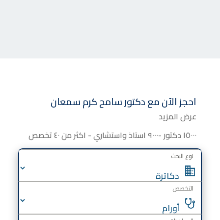
احجز الآن مع
دكتور
سامح كرم سمعان
عرض المزيد
١٥٠٠٠ دكتور -٩٠٠٠ استاذ واستشاري - اكثر من ٤٠ تخصص
نوع البحث
التخصص