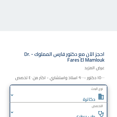
احجز الآن مع
دكتور
فارس المملوك - Dr.
Fares El Mamlouk
عرض المزيد
١٥٠٠٠ دكتور -٩٠٠٠ استاذ واستشاري - اكثر من ٤٠ تخصص
نوع البحث
التخصص