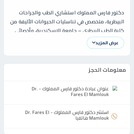
دكتور فارس المملوك استشاري الطب والجراحات
البيطرية، متخصص في تناسليات الحيوانات الأليفة من
كلية الطب البيطري – جامعة الإسكندرية، وأخصائي
معتمد في طب وجراحة الحيوانات الصغيرة،
عرض المزيد
والحيوانات المائية، والحيوانات الغريبة. حاصل على
درجة الدكتوراه في الطب والجراحة البيطرية، ويتمتع
بخبرة علمية وعملية متقدمة تؤهله للتعامل مع أدق
معلومات الحجز
وأعقد الحالات البيطرية وفق أحدث البروتوكولات
العلمية.
عنوان عيادة
دكتور
فارس المملوك - Dr.
Fares El Mamlouk
دكتور فارس المملوك وسيرته المهنية
استشر
دكتور
فارس المملوك - Dr. Fares El
Mamlouk هاتفيا
يُعد دكتور فارس المملوك من الأسماء البارزة في
مجال الطب البيطري المتخصص، حيث يجمع بين