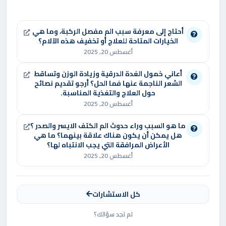
متابعة الحمل والكشف المبكر بالسونار
أحتاج إلى معرفة سبب الم مفصل الركبة، وما هي
علاج مشكلات الولادة الطبيعية والولادات المتعسرة
الخيارات المتاحة للعلاج أو تخفيف هذه الآلام؟
إجراء الولادات القيصرية بأعلى معدلات أمان
أغسطس 20, 2025
عمليات التعقيم الجراحي والهرموني وفق معايير
أعاني خمول الغدة الدرقية وزيادة الوزن وتساقط
الشعر الناجمة عنها فما الحل؟ أرجو تقديم نصائح
طبية دقيقة
حول العلاج والتغذية المناسبة.
أغسطس 20, 2025
كما يمتد تخصصه ليشمل طب وجراحة الحيوانات
ما هو السبب وراء حدوث الم الكتف الايسر والصدر ؟
الصغيرة، حيث يجري جراحات الأورام، إصلاح الكسور،
هل يمكن أن يكون هناك علاقة بينهما؟ ما هي
الأعراض المرافقة التي يجب الانتباه لها؟
علاج الفتق، والتدخلات الجراحية الداخلية باستخدام
أغسطس 20, 2025
تقنيات حديثة تقلل الألم وتسرّع التعافي.
وفي مجال الحيوانات المائية والغريبة، يتمتع الدكتور
كل الاستشارات
بخبرة متميزة في التعامل مع:
لم تجد سؤالك؟