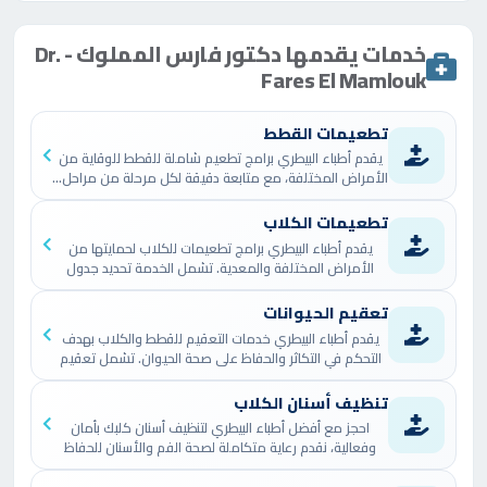
التأهيل الأكاديمي القوي والخبرة العملية الممتدة.
خدمات يقدمها دكتور فارس المملوك - Dr.
تخرّج من كلية الطب البيطري بجامعة الإسكندرية، ثم
Fares El Mamlouk
واصل مسيرته العلمية حتى حصل على درجة الدكتوراه
في الطب والجراحة البيطرية بتخصص تناسليات
تطعيمات القطط
الحيوانات الأليفة، وهو تخصص دقيق يتطلب فهماً
يقدم أطباء البيطري برامج تطعيم شاملة للقطط للوقاية من
الأمراض المختلفة، مع متابعة دقيقة لكل مرحلة من مراحل…
عميقاً للهرمونات، التكاثر، الحمل، والولادة لدى
الحيوانات.
تطعيمات الكلاب
يقدم أطباء البيطري برامج تطعيمات للكلاب لحمايتها من
الأمراض المختلفة والمعدية. تشمل الخدمة تحديد جدول
بدأت مسيرته المهنية داخل البيئة الجامعية، حيث
التطعيم المناسب لكل…
شارك في التدريب الإكلينيكي والتعامل مع حالات
تعقيم الحيوانات
متنوعة ومعقدة، ثم انتقل للعمل في عدد من
يقدم أطباء البيطري خدمات التعقيم للقطط والكلاب بهدف
التحكم في التكاثر والحفاظ على صحة الحيوان. تشمل تعقيم
العيادات والمراكز البيطرية المتقدمة، مما أتاح له
الحيوانات…
تنظيف أسنان الكلاب
خبرة عملية واسعة في تشخيص الأمراض التناسلية
احجز مع أفضل أطباء البيطري لتنظيف أسنان كلبك بأمان
والجراحية وعلاجها بدقة عالية. بفضل هذا المسار
وفعالية، نقدم رعاية متكاملة لصحة الفم والأسنان للحفاظ
على…
المتكامل، أصبح دكتور فارس مرجعاً موثوقاً لأصحاب