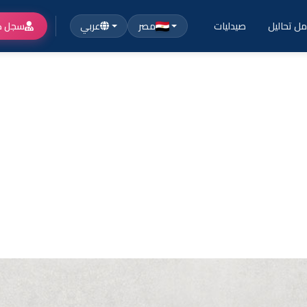
ل تحاليل
صيدليات
مصر
عربي
سجل ك