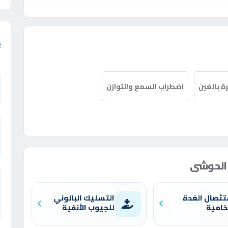
ة بالغين
اضطراب السمع والتوازن
 الحوشى
تئصال الغدة
التسليك البالوني
خامية
للجيوب الأنفية