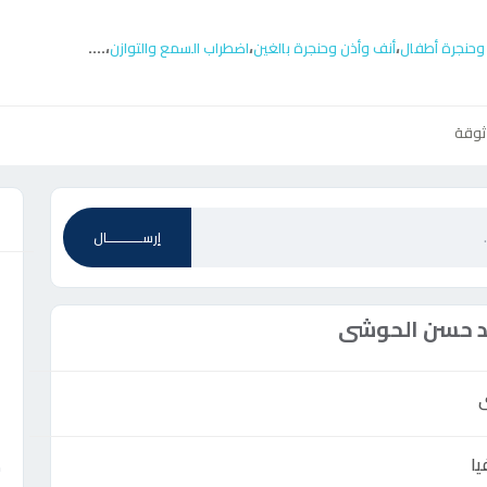
....
،
،
،
وحنجرة أطفال
أنف وأذن وحنجرة بالغين
اضطراب السمع والتوازن
ثوقة
ع
إرســـــــــــال
 حسن الحوشى
ا
ش