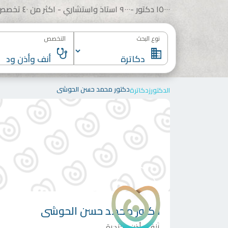
١٥٠٠٠ دكتور -٩٠٠٠ استاذ واستشاري - اكثر من ٤٠ تخصص
نوع البحث
التخصص
دكتور محمد حسن الحوشى
الدكتورز
دكاترة
دكتور
محمد حسن الحوشى
أنف وأذن وحنجرة