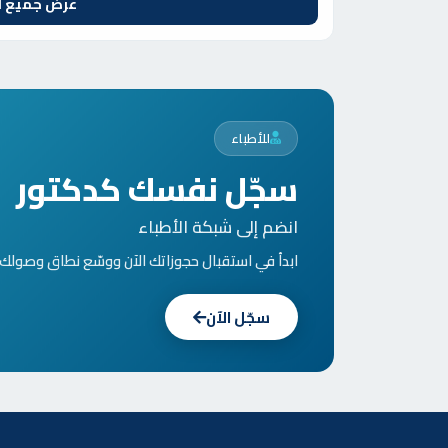
عرض جميع ال
للأطباء
سجّل نفسك كدكتور
انضم إلى شبكة الأطباء
ابدأ في استقبال حجوزاتك الآن ووسّع نطاق وصولك ل
سجّل الآن