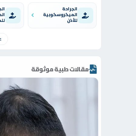
الجراحة
الج
الميكروسكوبية
ال
للأذن
للح
ع
مقالات طبية موثوقة