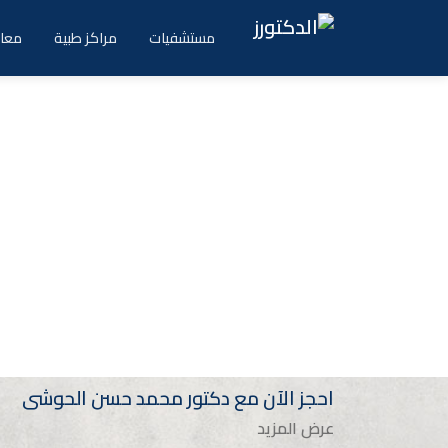
Ski
t
مستشفيات
مراكز طبية
معام
conten
احجز الآن مع
دكتور
محمد حسن الحوشى
عرض المزيد