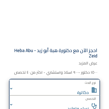
احجز الآن مع
دكتورة
هبة أبو زيد - Heba Abu
Zeid
عرض المزيد
١٥٠٠٠ دكتور -٩٠٠٠ استاذ واستشاري - اكثر من ٤٠ تخصص
نوع البحث
التخصص