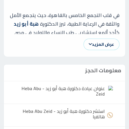
في قلب التجمع الخامس بالقاهرة، حيث يتجمع الأمل
والثقة في الرعاية الطبية، تبرز الدكتورة
هبة أبو زيد
كأحد ألمع استشاريي طب النساء والتوليد في مصر.
بفضل خبرتها العميقة، وشغفها اللامحدود بمساعدة
عرض المزيد
النساء في رحلتهن الصحية، أصبحت الدكتورة هبة رمزًا
للرعاية الإنسانية والمهنية. تعمل في عيادتها
بمنطقة التجمع الأول، حيث تقدم خدمات طبية
معلومات الحجز
متميزة تشمل متابعة الحمل، التوليد، وعلاج مشكلات
الخصوبة، مكتسبةً ثقة آلاف النساء بفضل نهجها
عنوان عيادة
دكتورة
هبة أبو زيد - Heba Abu
العلمي والإنساني.
Zeid
تُعد الدكتورة هبة واحدة من الأطباء الذين يجمعون
استشر
دكتورة
هبة أبو زيد - Heba Abu Zeid
هاتفيا
بين الدقة العلمية والتعاطف الإنساني، مما جعلها
وجهة مفضلة للنساء الباحثات عن طبيبة تجمع بين