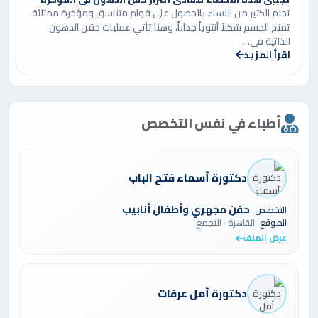
المتقدمة.
تحلم الكثير من النساء بالحصول على قوام متناسق ومؤخرة ممتلئة
تمنح الجسم شكلاً أنثوياً جذاباً، وهنا تأتي عمليات حقن الدهون
الذاتية في…
من هي أفضل دكتورة نساء وتوليد في
اقرأ المزيد
التجمع الخامس؟
تحديد الأفضل يعتمد على معايير مثل الخبرة،
أطباء في نفس التخصص
تقييمات المرضى، والراحة الشخصية. الدكتورة هبة
أبو زيد تعتبر من بين الأفضل في التجمع الخامس
دكتورة
أسماء فتح الباب
بفضل خبرتها الواسعة، تقييمات المرضى الإيجابية
التي تُبرز مهارتها وأسلوبها الودود، وبيئة عيادتها
حقن مجهري وأطفال أنابيب
التخصص
المريحة. تعليقات المريضات تشير إلى أنها “مستمعة
الموقع
القاهرة · التجمع
عرض الملف
جيدة”، مما يجعلها خيارًا مميزًا.
دكتورة
أمل عرفات