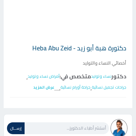
دكتورة
هبة أبو زيد - Heba Abu Zeid
أخصائي النساء والتوليد
دكتور
متخصص في:
نساء وتوليد
أمراض نساء وتوليد
،
جراحات تجميل نسائية
جراحة أورام نسائية
عرض المزيد
....
،
،
إرســـال