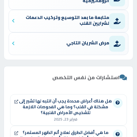
الروماتيزمية
الكبير على خدماته.
متابعة ما بعد التوسيع وتركيب الدعمات
لشرايين القلب
النهج المهني والتميز
مرض الشريان التاجي
يتميز الدكتور ياسر السعدني بنهجه العلمي الدقيق
في تشخيص الحالات، مع التركيز على تقديم خطط
علاجية مخصصة تناسب احتياجات كل مريض. يُعرف
بأسلوبه الإنساني في التعامل مع المرضى، حيث
استشارات من نفس التخصص
يحرص على الاستماع إلى شكواهم وشرح الحالة
والخيارات العلاجية بوضوح. يُشيد المرضى بمهارته في
إجراء العمليات القلبية المعقدة، مثل تركيب
هل هناك أعراض محددة يجب أن انتبه لها تشير إلى
مشكلة في القلب؟ وما هي الفحوصات اللازمة
الدعامات، وفريقه الطبي المتعاون في تقديم رعاية
لتشخيص الأمراض القلبية؟
شاملة.
فبراير 23, 2025
ما هي أفضل الطرق لعلاج ألم الظهر المستمر؟