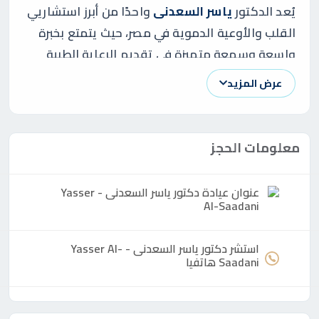
يُعد الدكتور
ياسر السعدنى
واحدًا من أبرز استشاريي
القلب والأوعية الدموية في مصر، حيث يتمتع بخبرة
واسعة وسمعة متميزة في تقديم الرعاية الطبية
المتخصصة. يعمل الدكتور ياسر في منطقة
عرض المزيد
المهندسين بالجيزة، وهو معروف بمهارته العالية
في إجراء العمليات القلبية المعقدة، مثل القسطرة
وتركيب الدعامات، وتشخيص وعلاج أمراض القلب
معلومات الحجز
المختلفة.
عنوان عيادة
دكتور
ياسر السعدنى - Yasser
Al-Saadani
مؤهلات ياسر السعدنى الأكاديمية
والمهنية
استشر
دكتور
ياسر السعدنى - Yasser Al-
Saadani هاتفيا
الدكتور ياسر السعدنى هو استشاري جراحة القلب
والصدر، ويعمل بمعهد القلب القومي، مما يعكس
خبرته العميقة في هذا المجال. كما أنه مدرس جراحة