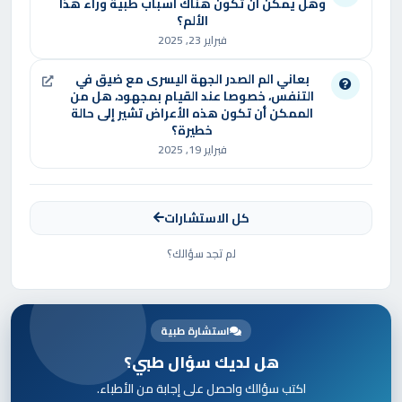
ما هي أعراض الذبحة الصدرية وكيف يتم
وهل يمكن أن تكون هناك أسباب طبية وراء هذا
الألم؟
علاجها؟
فبراير 23, 2025
تشمل أعراض الذبحة الصدرية ألمًا أو ضغطًا في
بعاني الم الصدر الجهة اليسرى مع ضيق في
التنفس، خصوصا عند القيام بمجهود، هل من
الصدر، ضيق التنفس، والتعب. يتم العلاج باستخدام
الممكن أن تكون هذه الأعراض تشير إلى حالة
خطيرة؟
الأدوية مثل النيتروغليسرين أو إجراء قسطرة لفتح
فبراير 19, 2025
الشرايين. الدكتور ياسر السعدني يستخدم القسطرة
العلاجية وتركيب الدعامات لتحسين تدفق الدم.
كل الاستشارات
متى تكون قسطرة القلب ضرورية؟
لم تجد سؤالك؟
تُستخدم القسطرة لتشخيص انسداد الشرايين أو علاج
الذبحة الصدرية وعدم انتظام ضربات القلب. الدكتور
استشارة طبية
ياسر يقوم بتقييم الحالة باستخدام فحوصات مثل
هل لديك سؤال طبي؟
تخطيط القلب والتصوير لتحديد الحاجة إلى القسطرة.
اكتب سؤالك واحصل على إجابة من الأطباء.