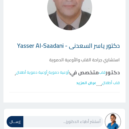
دكتور
ياسر السعدنى - Yasser Al-Saadani
استشاري جراحة القلب والأوعية الدموية
دكتور
متخصص في:
قلب
أوعية دموية
أوعية دموية أطفال
،
،
قلب أطفال
عرض المزيد
....
،
إرســـال