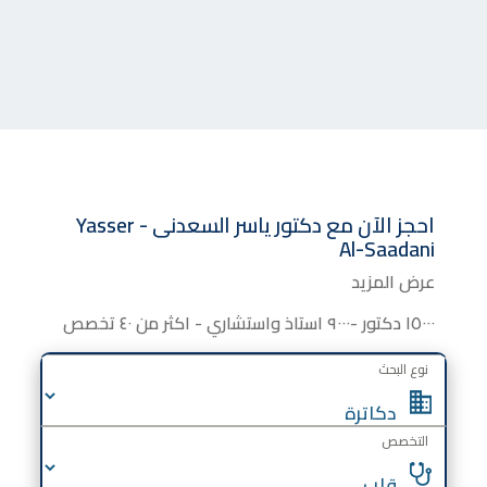
احجز الآن مع
دكتور
ياسر السعدنى - Yasser
Al-Saadani
عرض المزيد
١٥٠٠٠ دكتور -٩٠٠٠ استاذ واستشاري - اكثر من ٤٠ تخصص
نوع البحث
التخصص