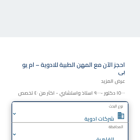
احجز الآن مع
المهن الطبية للادوية – ام يو
بى
عرض المزيد
١٥٠٠٠ دكتور -٩٠٠٠ استاذ واستشاري - اكثر من ٤٠ تخصص
نوع البحث
المحافظة