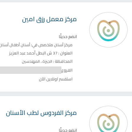
مركز
معمل رزق امين
انضم حديثًا
مركز
متخصص في:
أسنان
أسنان أطفال
أسنان
العنوان :
37 ش البطل أحمد عبد العزيز
المحافظة :
،
الجيزة
المهندسين
الفروع
استفسر اونلاين الآن
مركز
الفردوس لطب الأسنان
انضم حديثًا