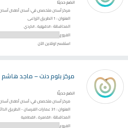
انضم حديثًا
مركز
متخصص في:
أسنان
أسنان أطفال
أسنان
العنوان :
1 الطريق الزراعى
المحافظة :
،
الدقهلية
الكردي
الفروع
استفسر اونلاين الآن
مركز
بلوم دنت – ماجد هاشم
انضم حديثًا
مركز
متخصص في:
أسنان
أسنان أطفال
أسنان
العنوان :
31 عمارات الفرسان - الطريق الدائرى - الدور 1
المحافظة :
،
القاهرة
القطامية
الفروع