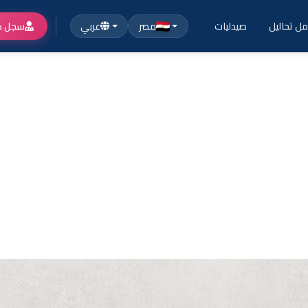
ل تحاليل
صيدليات
مصر
عربي
سجل ك