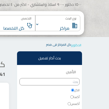
١٥٠٠٠ دكتور -٩٠٠٠ استاذ واستشاري - اكثر من ٤٠ تخصص
نوع البحث
التخصص
كل المراكز في مصر
الدكتورز
بحث أكثر تفصيل
كل
التأمين
6141 
بحث
التأمين
الكل
أكسا
أكسس