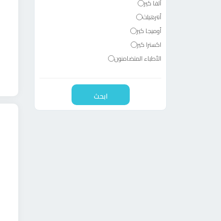
ألفا كير
أنترهيلث
أوميجا كير
اكسترا كير
الأطباء المتضامنون
الأهلي المصري
الأهلي سوسيته جنرال
ابحث
الاهلي للتأمين
الاهلي للخدمات الطبية
البنك العربي الافريقي
البنك العقارى المصرى العربي
البنك المركزي المصري
الترافيجين
التعاون للبترول
الجامعه الألمانيه بالقاهره
الرعاية الصحية لوزارة العدل