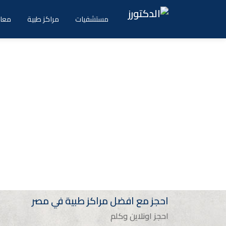
Ski
t
مستشفيات
مراكز طبية
معام
conten
احجز مع افضل مراكز طبية في مصر
احجز اونلاين وكلم