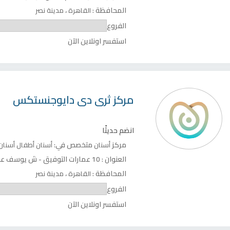
المحافظة :
،
القاهرة
مدينة نصر
الفروع
استفسر اونلاين الآن
مركز
ثرى دى دايوجنستكس
انضم حديثًا
مركز
متخصص في:
أسنان
أسنان أطفال
أسنان
العنوان :
10 عمارات التوفيق - ش يوسف عباس - الدور 6
المحافظة :
،
القاهرة
مدينة نصر
الفروع
استفسر اونلاين الآن