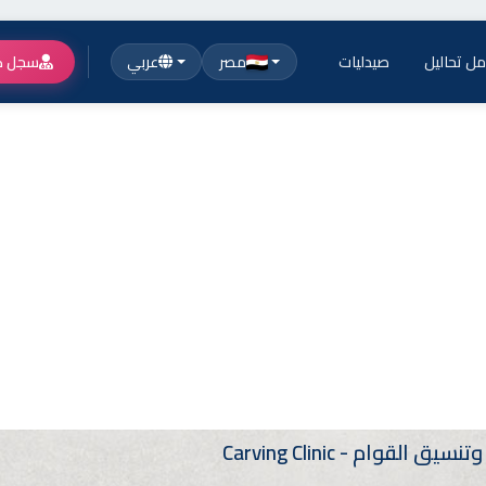
ل تحاليل
صيدليات
مصر
عربي
سجل ك
لقوام - Carving Clinic