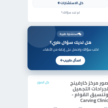
كل الاستشارات
لم تجد سؤالك؟
استشارة طبية
هل لديك سؤال طبي؟
اكتب سؤالك واحصل على إجابة من الأطباء.
اسأل طبيب
ور
مركز
كارفينج
كل الصور
جراحات التجميل
تنسيق القوام -
Carving Clini