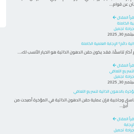
ثن عن قوام…
مرأة في ما يتعلق بمظهر الثديين من خلال تقديم
قرأ المقال
تشمل الخيارات
بحقن الدهون
تكبير الثدي بسرعة رهيبة
الجسم وتُحقن في الثديين لتحقيق مظهر طبيعي
جراحة تجميل
بر 30, 2025
عتمدة طبيًا والتي تمنح حجمًا أكبر وشكلًا محددًا.
ة دائم؟ الإجابة العلمية الكاملة
سجة الزائدة بدقة مع الحفاظ على تناسق الشكل العام
م أكثر تناسقًا، فقد يكون حقن الدهون الذاتية هو الخيار الأنسب لك،…
قرأ المقال
جراحة تجميل
ية بتقنيات متطورة
بر 30, 2025
تناسق وجاذبية فإن عملية حقن الدهون الذاتية في المؤخرة أصبحت من
تُعد تقنية المؤخرة البرازيلية (Brazilian Butt Lift) من الإجراءات الحديثة التي تشهد إقبالًا واسعًا،
أبرز…
ة في منطقة المؤخرة لمنحها شكلاً مرتفعًا
ينك يتم تنفيذ عملية
بأحدث
قرأ المقال
المؤخرة البرازيلية بدون جراحة
يضمن الحصول على نتائج آمنة، طبيعية، ودائمة، مع
جراحة تجميل