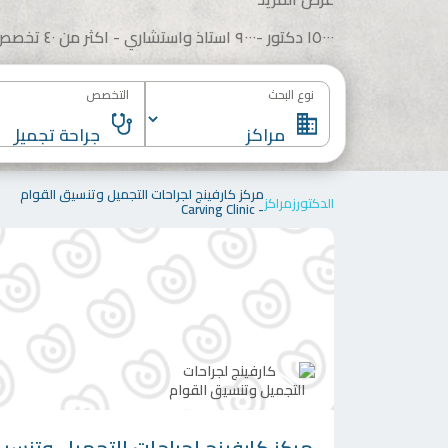
١٥٠٠٠ دكتور -٩٠٠٠ استاذ واستشاري - اكثر من ٤٠ تخصص
نوع البحث
التخصص
مركز كارفينج لجراحات التجميل وتنسيق القوام
الدكتورز
مراكز
- Carving Clinic