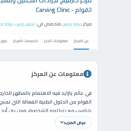
مركز
كارفينج لجراحات التجميل وتنسي
القوام - Carving Clinic
مركز
متخصص في:
،
جراحة تجميل
تجميل وليزر
جراحة تج
عن المركز
معلومات الحجز
تخصصات المركز
صور
معلومات عن المركز
في عالم يتزايد فيه الاهتمام بالمظهر الخا
القوام من الحلول الطبية الفعالة التي تمنح
يتناسب مع رغباتهم الشخصية، ومن بين أبرز 
الطبية والتقنيات الحديثة تأتي
كارفينج لجر
عرض المزيد
واحدة من العيادات الرائدة في مجال التجمي