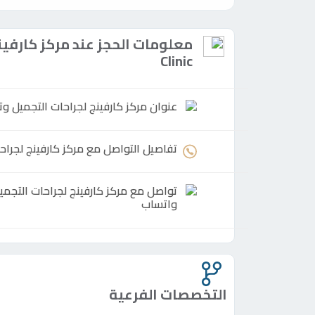
متكاملة من خدمات التجميل الجراحي وغير ا
وعلى رأسهم الدكتور “محمد أبو ليلة” أحد أ
معلومات الحجز عند
مركز
القوام.
Clinic
عنوان
مركز
كارفينج لجراحات التجميل وتنسيق القو
الخدمات التي ته
تفاصيل التواصل مع
مركز
كارفينج لجراحات ال
نحت الجسم وشد ترهلات ال
تواصل مع
مركز
واتساب
تعتبر عمليات
نحت الجسم الغير جراحي
الدقة، التي تتيح إزالة الدهون العنيدة من ا
التخصصات الفرعية
والفخذين. كما تقدم العيادة خدمات شد ترهل