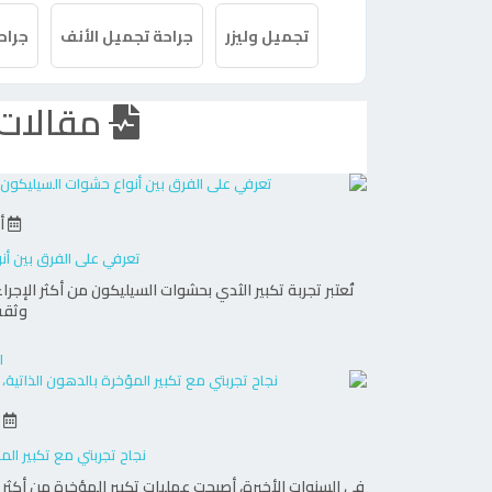
السن، باستخدام تقنيات جراحية وغير جراحية
تجميل وليزر
جراحة تجميل الأنف
جراح
رفع الأرداف
مقالات 
ع
لمن يبحث عن مظهر متناسق وجذاب للجزء ا
باستخدام تقنيات دقيقة
طريقة لتكبير الأرداف طبيعياً
أكت
الذاتية لنحت هذه المنطقة بطريقة طبيعية 
تعرفي على الفرق بين أ
الأرداف مظهرًا مشدودًا وممتلئًا دون اللجوء 
تُعتبر تجربة تكبير الثدي بحشوات السيليكون من أكثر الإج
وثقة
من السيدات والرجال على حد سواء.
ا
تصغير وتكبير الثديين باستخ
أك
السيليكون
نجاح تجربتي مع تكبير الم
في السنوات الأخيرة، أصبحت عمليات تكبير المؤخرة من أكثر ا