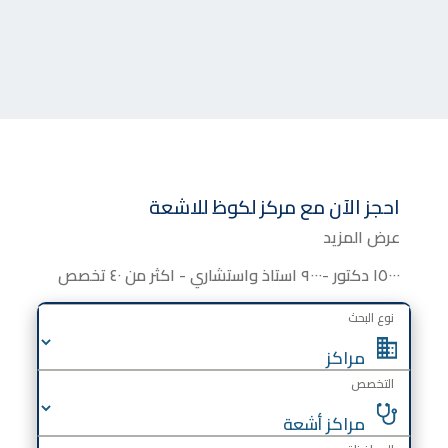
احجز الآن مع
مركز
لكوظ للاشعة
عرض المزيد
١٥٠٠٠ دكتور -٩٠٠٠ استاذ واستشاري - اكثر من ٤٠ تخصص
نوع البحث
التخصص