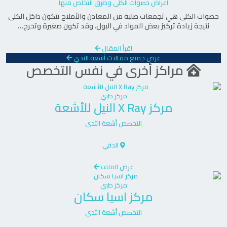
أعراض حصوات الكلى وطرق التخلص منها
6. الفحوصات التخصصية الأخرى
حصوات الكلى هي تجمعات صلبة من المعادن والأملاح تتكون داخل الكلى
نتيجة زيادة تركيز بعض المواد في البول. وقد تكون صغيرة وتخرج…
يقدم المركز أيضًا فحوصات تخصصية مثل:
اقرأ المقال
عرض جميع مقالات أشعة الثدي
فحص النكروفاجية العظمية لتشخيص الأمراض
مراكز أخرى في نفس التخصص
العظمية والتنكسية.
مركز طبي
فحوصات الأشعة الدقيقة لمتابعة علاج الأورام.
مركز
X Ray النيل للأشعة
التخصص
أشعة الثدي
مميزات مركز لكوظ للأشعة
الدقي
يتميز مركز لكوظ للأشعة بالعديد من المميزات التي
عرض الملف
تجعله من أفضل المراكز في تقديم خدمات الأشعة
مركز طبي
مركز
اسيا سكان
في الزقازيق:
التخصص
أشعة الثدي
استخدام أحدث الأجهزة الطبية.