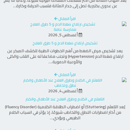
يُعد التهاب المثانة من أكثر مشكلات المسالك البولية شيوعًا، وغالبًا ما ينتج
مشاكل الأوعية الدموية
عن عدوى بكتيرية تصل إلى جدار المثانة فتسبب الحرقة وكثرة…
التهابات الأعضاء
اقرأ المقال
الأورام
ممارسة عامة
أغسطس 5, 2026
تشخيص ارتفاع ضغط الدم و 5 طرق للعلاج
3. أشعة إكس (X-Ray)
يعد تشخيص مرض الضغط من أهم الخطوات الطبية للكشف المبكر عن
تُستخدم
أشعة إكس
لتصوير العظام والأعضاء
ارتفاع ضغط الدم (Hypertension) وتجنب مضاعفاته على القلب والكلى
والأوعية الدموية.…
الأخرى مثل الصدر والأسنان. تعتبر مثالية لتشخيص:
اقرأ المقال
الكسور والإصابات العظمية
نطق وتخاطب
أغسطس 4, 2026
التهابات الرئة مثل الالتهاب الرئوي
التلعثم في الكلام وطرق العلاج عند الأطفال والكبار
فحص الأسنان وعلاج التسوس
يُعد التلعثم (Stuttering) أو اضطراب الطلاقة الكلامية (Fluency Disorder)
من أكثر اضطرابات النطق والتخاطب شيوعًا، إذ يؤثر في انسياب الكلام
الطبيعي ويؤدي…
4. الأشعة فوق الصوتية (Ultrasound)