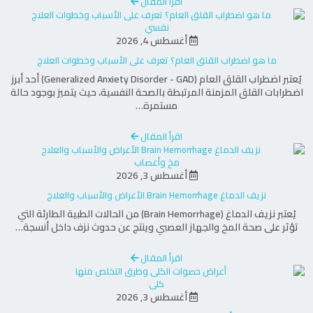
اقرأ المقال
تستخدم
الأشعة فوق الصوتية
الموجات الصوتية
لتصوير الأعضاء الداخلية مثل الكبد والكلى. كما يتم
نفسي
أغسطس 4, 2026
استخدامها لفحص:
ما هو اضطراب القلق العام؟ تعرف على الأسباب وخطوات العلاج
يُعتبر اضطراب القلق العام (Generalized Anxiety Disorder - GAD) أحد أبرز
الجنين أثناء الحمل
اضطرابات القلق المزمنة المرتبطة بالصحة النفسية، حيث يتميز بوجود حالة
مستمرة…
الأورام والخراجات
اقرأ المقال
5. أشعة الدوبلر (Doppler Ultrasound)
مخ وأعصاب
أغسطس 3, 2026
تساعد
أشعة الدوبلر
في قياس تدفق الدم داخل
نزيف الدماغ Brain Hemorrhage الأعراض والأسباب والعلاج
الأوعية الدموية، مما يساعد في تشخيص:
يُعتبر نزيف الدماغ (Brain Hemorrhage) من الحالات الطبية الطارئة التي
تؤثر على صحة المخ والجهاز العصبي وينتج عن حدوث نزف داخل أنسجة…
مشاكل الأوعية الدموية
اقرأ المقال
تجلطات الدم
كلى
مشاكل تدفق الدم إلى الأعضاء
أغسطس 3, 2026