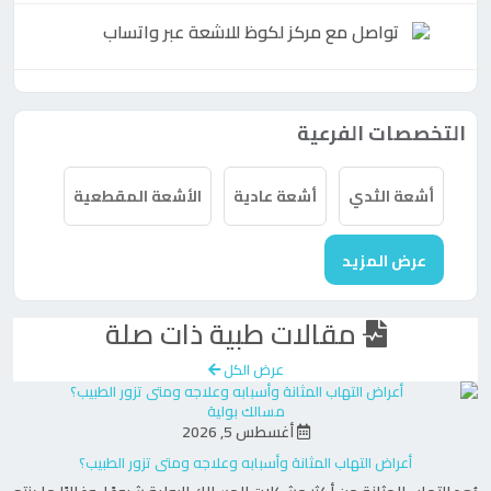
الجسم. يساعد هذا الفحص في تشخيص العديد من
تواصل مع
مركز
لكوظ للاشعة عبر واتساب
الأمراض مثل:
مشاكل العمود الفقري
التخصصات الفرعية
إصابات المفاصل
الأورام والأمراض السرطانية
أشعة الثدي
أشعة عادية
الأشعة المقطعية
الأمراض الدماغية مثل السكتات الدماغية
عرض المزيد
2. الأشعة المقطعية (CT Scan)
مقالات طبية ذات صلة
تستخدم
الأشعة المقطعية
لخلق صور مقطعية
للأعضاء الداخلية في الجسم باستخدام الأشعة
عرض الكل
السينية. تُستخدم لتشخيص:
مسالك بولية
أغسطس 5, 2026
الإصابات الداخلية
أعراض التهاب المثانة وأسبابه وعلاجه ومتى تزور الطبيب؟