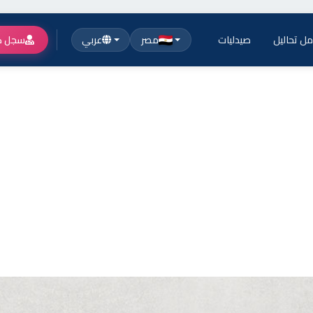
ل تحاليل
صيدليات
مصر
عربي
سجل ك