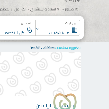
١٥٠٠٠ دكتور -٩٠٠٠ استاذ واستشاري - اكثر من ٤٠ تخصص
نوع البحث
التخصص
مستشفى الزراعيين
الدكتورز
مستشفيات
مستشفى الزراعيين