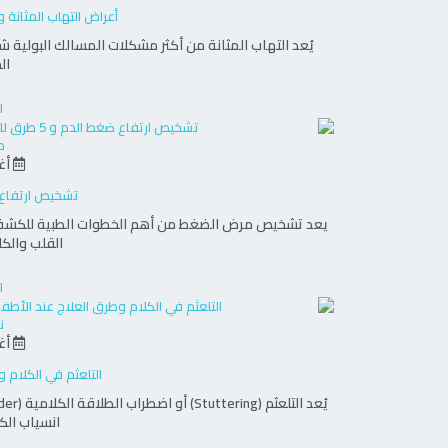
أعراض التهاب المثانة 
يُعد التهاب المثانة من أكثر مشكلات المسالك البولية شي
ال
ا
م
أغس
تشخيص ارتفاع ضغط ال
القلب والكل
ا
ن
أغس
التلعثم في الكلام و
انسياب ال