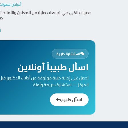
أعراض حصوات 
حصوات الكلى هي تجمعات صلبة من المعادن والأملاح تتكو
صغ
ا
استشارة طبية
اسأل طبيباً أونلاين
احصل على إجابة طبية موثوقة من أطباء الدكتورز قبل
المركز — استشارة سريعة وآمنة.
اسأل طبيب