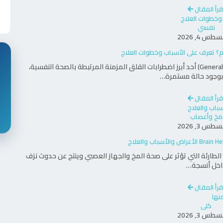
قرأ المقال
نفسي
طس 4, 2026
م؟ تعرف على الأسباب وخطوات العلاج
يُعتبر اضطراب القلق العام (Generalized Anxiety Disorder - GAD) أحد أبرز اضطرابات القلق المزمنة المرتبطة بالصحة النفسية،
 بوجود حالة مستمرة…
قرأ المقال
مخ وأعصاب
طس 3, 2026
Brain Hemo) من الحالات الطبية الطارئة التي تؤثر على صحة المخ والجهاز العصبي وينتج عن حدوث نزف
اخل أنسجة…
قرأ المقال
كلى
طس 3, 2026