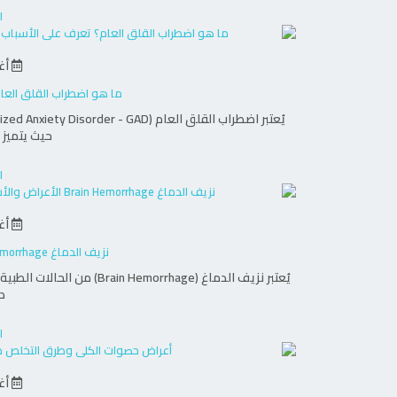
ا
أغس
ما هو اضطراب القلق العا
حيث يتميز
ا
أغس
نزيف الدماغ Brain Hemorrhage الأعراض والأسباب والعلاج
يُعتبر نزيف الدماغ (rrhage
د
ا
أغس