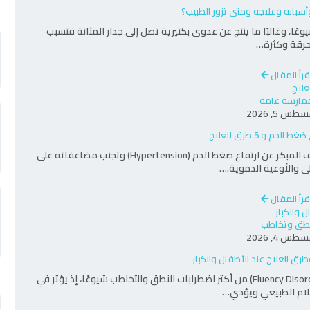
وأسبابه وعلاجه ومتى تزور الطبيب؟
وعًا، وغالبًا ما ينتج عن عدوى بكتيرية تصل إلى جدار المثانة فتسبب
حرقة وكثرة…
قرأ المقال
مارسة عامة
طس 5, 2026
دم و 5 طرق للعلاج
يعد تشخيص مرض الضغط من أهم الخطوات الطبية للكشف المبكر عن ارتفاع ضغط الدم (Hypertension) وتجنب مضاعفاته على
ى والأوعية الدموية.…
قرأ المقال
طق وتخاطب
طس 4, 2026
طرق العلاج عند الأطفال والكبار
يُعد التلعثم (Stuttering) أو اضطراب الطلاقة الكلامية (Fluency Disorder) من أكثر اضطرابات النطق والتخاطب شيوعًا، إذ يؤثر في
كلام الطبيعي ويؤدي…