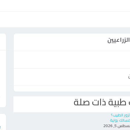
زراعيين
ع
ش
طبية ذات صلة
سالك بولية
طس 5, 2026