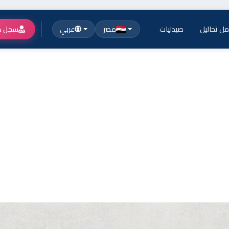
ل تحاليل
صيدليات
مصر
عربي
سجل ك