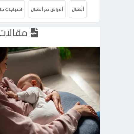
أطفال
أمراض دم أطفال
احتياجات خا
مقالات 
ع