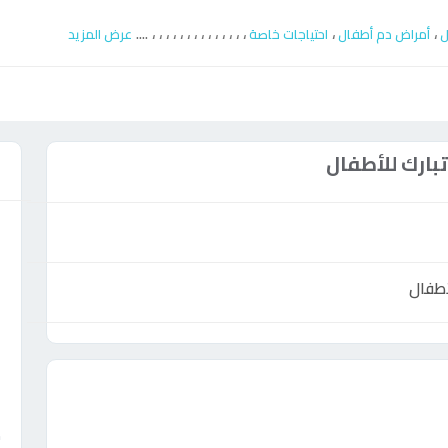
....
،
،
،
،
،
،
،
،
،
،
،
،
،
،
،
،
ل
أمراض دم أطفال
احتياجات خاصة
عرض المزيد
ارك للأطفال
ع
أطفال
ش