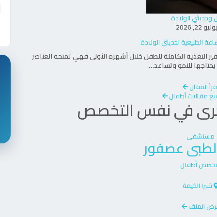
 وحديثي الولادة
ليو 22, 2026
ير التغذية الكاملة للطفل خلال أشهره الأولى فهي تمنحه العناصر
ي يحتاجها للنمو وتساعد…
قرأ المقال
ع مقالات أطفال
رى في نفس التخصص
مستشفى
الطبى عصفور
تخصص
أطفال
شبرا الخيمة
رض الملف