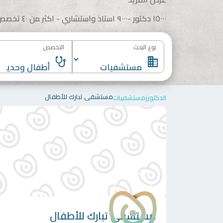
١٥٠٠٠ دكتور -٩٠٠٠ استاذ واستشاري - اكثر من ٤٠ تخصص
نوع البحث
التخصص
مستشفى تبارك للأطفال
الدكتورز
مستشفيات
مستشفى تبارك للأطفال