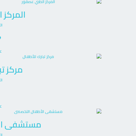
المركز 
ال
ع
مركز تب
ال
ع
مستشفى ال
ال