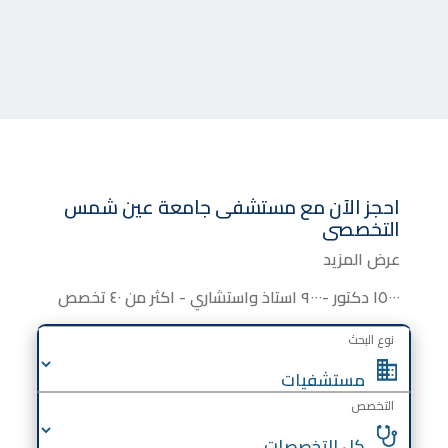
احجز الآن مع
مستشفى جامعة عين شمس
التخصصى
عرض المزيد
١٥٠٠٠ دكتور -٩٠٠٠ استاذ واستشاري - اكثر من ٤٠ تخصص
نوع البحث
التخصص