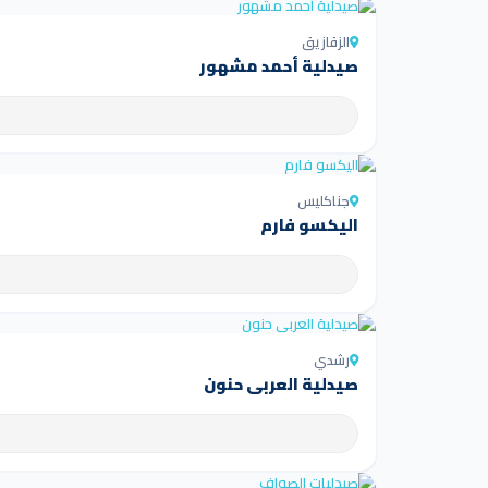
الزقازيق
صيدلية أحمد مشهور
جناكليس
اليكسو فارم
رشدي
صيدلية العربى حنون