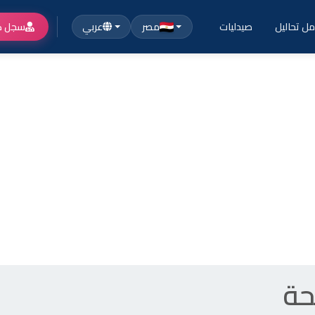
ل تحاليل
صيدليات
مصر
عربي
سجل ك
حة