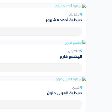
الزقازيق
صيدلية أحمد مشهور
جناكليس
اليكسو فارم
رشدي
صيدلية العربى حنون