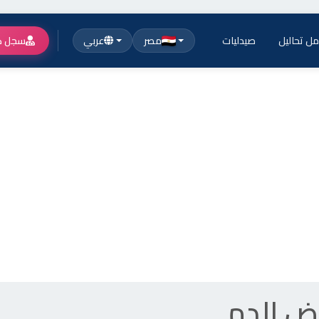
ل تحاليل
صيدليات
مصر
عربي
سجل ك
اض الدم