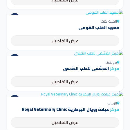
الكيت كات
معهد القلب القومي
عرض التفاصيل
قويسنا
مركز
المشفى للطب النفسي
عرض التفاصيل
الرحاب
مركز
عيادة رويال البيطرية Royal Veterinary Clinic
عرض التفاصيل