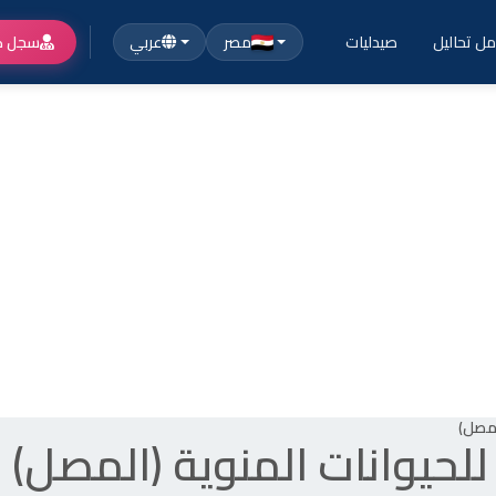
ل تحاليل
صيدليات
مصر
عربي
سجل ك
لمصل)
لحيوانات المنوية (المصل)