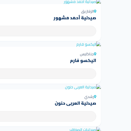
الزقازيق
صيدلية أحمد مشهور
جناكليس
اليكسو فارم
رشدي
صيدلية العربى حنون