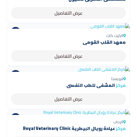
عرض التفاصيل
الكيت كات
معهد القلب القومي
عرض التفاصيل
قويسنا
مركز
المشفى للطب النفسي
عرض التفاصيل
الرحاب
مركز
عيادة رويال البيطرية Royal Veterinary Clinic