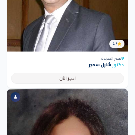
4.5
مصر الجديدة
دكتور
شارل سمير
احجز الآن