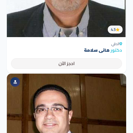
4.5
الدقي
دكتور
هانى سلامة
احجز الآن