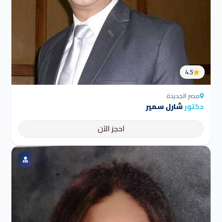
4.5
مصر الجديدة
دكتور
شارل سمير
احجز الآن