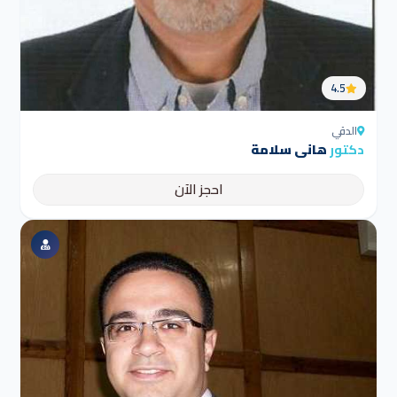
4.5
الدقي
دكتور
هانى سلامة
احجز الآن