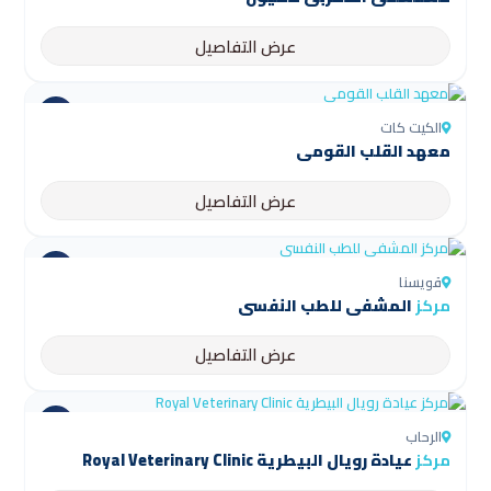
عرض التفاصيل
الكيت كات
معهد القلب القومي
عرض التفاصيل
قويسنا
مركز
المشفى للطب النفسي
عرض التفاصيل
الرحاب
مركز
عيادة رويال البيطرية Royal Veterinary Clinic