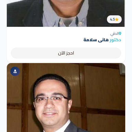
4.5
الدقي
دكتور
هانى سلامة
احجز الآن