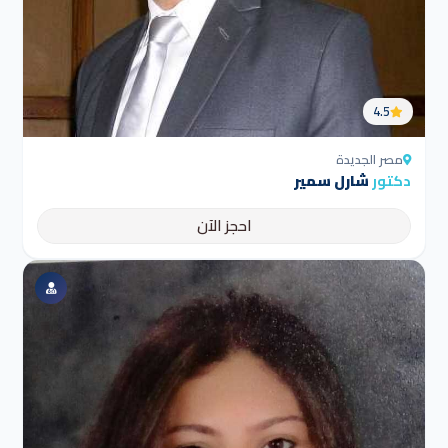
4.5
مصر الجديدة
دكتور
شارل سمير
احجز الآن