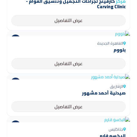
مركز
كارفينج لجراحات التجميل وتنسيق القوام -
Carving Clinic
عرض التفاصيل
القاهرة الجديدة
بلووم
عرض التفاصيل
الزقازيق
صيدلية أحمد مشهور
عرض التفاصيل
جناكليس
اليكسو فارم