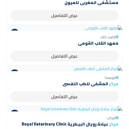
مستشفى المغربي للعيون
عرض التفاصيل
الكيت كات
معهد القلب القومي
عرض التفاصيل
قويسنا
مركز
المشفى للطب النفسي
عرض التفاصيل
الرحاب
مركز
عيادة رويال البيطرية Royal Veterinary Clinic