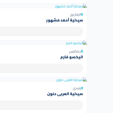
الزقازيق
صيدلية أحمد مشهور
جناكليس
اليكسو فارم
رشدي
صيدلية العربى حنون