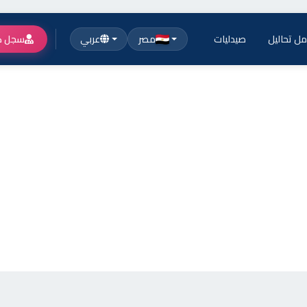
ل تحاليل
صيدليات
مصر
عربي
سجل ك