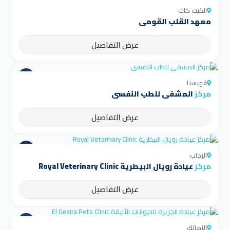
الكيت كات
معهد القلب القومي
عرض التفاصيل
قويسنا
مركز
المشفى للطب النفسي
عرض التفاصيل
الرحاب
مركز
عيادة رويال البيطرية Royal Veterinary Clinic
عرض التفاصيل
الزمالك