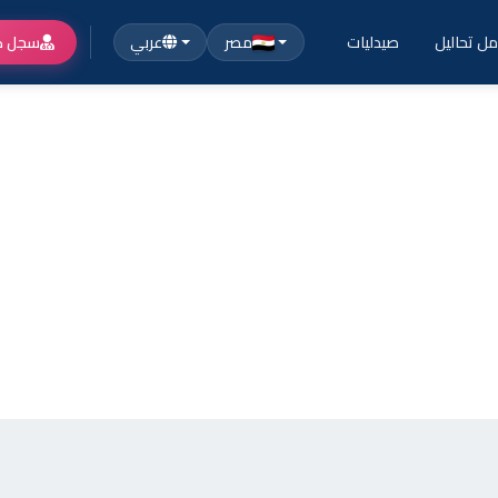
ل تحاليل
صيدليات
مصر
عربي
سجل ك