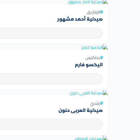
الزقازيق
صيدلية أحمد مشهور
جناكليس
اليكسو فارم
رشدي
صيدلية العربى حنون