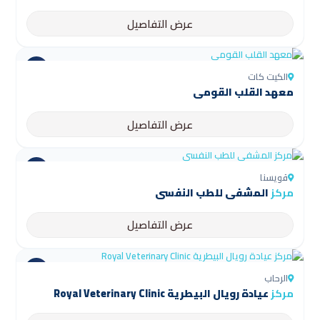
عرض التفاصيل
الكيت كات
معهد القلب القومي
عرض التفاصيل
قويسنا
مركز
المشفى للطب النفسي
عرض التفاصيل
الرحاب
مركز
عيادة رويال البيطرية Royal Veterinary Clinic