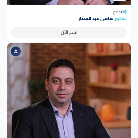
التجمع
دكتور
سامي عبد الستار
احجز الآن