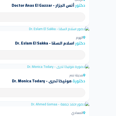
دكتور
أنس الجزار - Doctor Anas El Gazzar
4.5
الهرم
دكتور
اسلام السقا - Dr. Eslam El Sakka
4.5
مدينة نصر
دكتورة
مونيكا تدرى - Dr. Monica Todary
4.5
المعادي