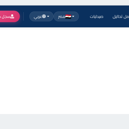
ل تحاليل
صيدليات
مصر
عربي
سجل ك