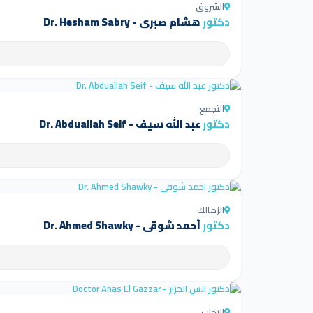
الشروق
دكتور
هشام صبري - Dr. Hesham Sabry
4.5
التجمع
دكتور
عبد الله سيف - Dr. Abduallah Seif
4.5
الزمالك
دكتور
أحمد شوقي - Dr. Ahmed Shawky
4.5
الرحاب