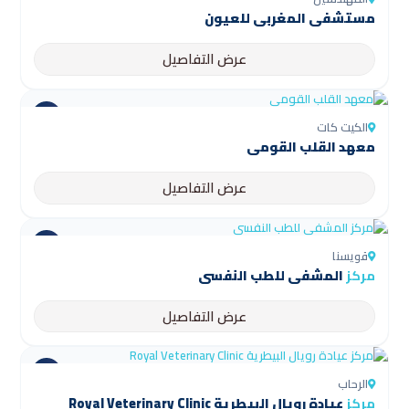
مستشفى المغربي للعيون
عرض التفاصيل
الكيت كات
معهد القلب القومي
عرض التفاصيل
قويسنا
مركز
المشفى للطب النفسي
عرض التفاصيل
الرحاب
مركز
عيادة رويال البيطرية Royal Veterinary Clinic