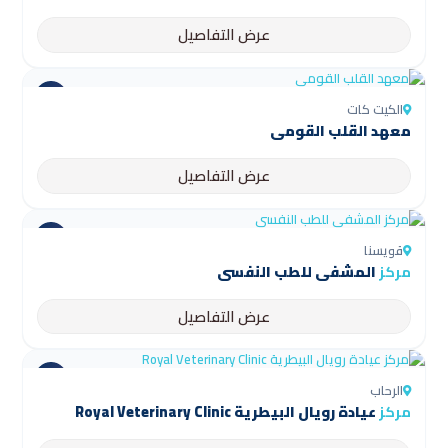
عرض التفاصيل
الكيت كات
معهد القلب القومي
عرض التفاصيل
قويسنا
مركز
المشفى للطب النفسي
عرض التفاصيل
الرحاب
مركز
عيادة رويال البيطرية Royal Veterinary Clinic