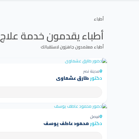
أطباء
أطباء يقدمون خدمة
علاج 
أطباء معتمدون جاهزون لاستقبالك
4.5
مدينة نصر
دكتور
طارق عشماوي
4.5
فيصل
دكتور
محمود عاطف يوسف