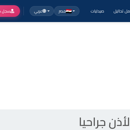
ل تحاليل
صيدليات
مصر
عربي
سجل ك
ذن جراحيا