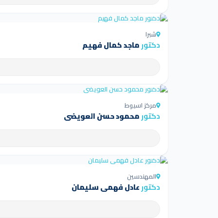
4.5
شبرا
دكتور
ماجد كمال فهيم
4.5
مركز اسيوط
دكتور
محمود حسن العويضي
4.5
المهندسين
دكتور
عادل فهمى سليمان