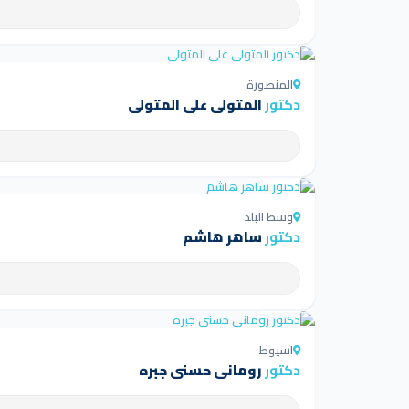
4.5
المنصورة
دكتور
المتولي علي المتولي
4.5
وسط البلد
دكتور
ساهر هاشم
4.5
اسيوط
دكتور
روماني حسني جبره