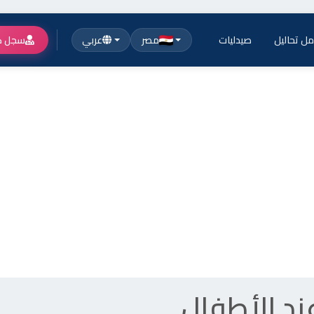
ل تحاليل
صيدليات
مصر
عربي
سجل ك
ند الأطفال