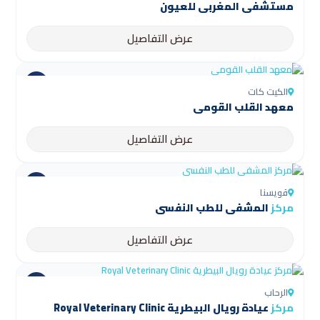
مستشفى المغربي للعيون
عرض التفاصيل
الكيت كات
معهد القلب القومي
عرض التفاصيل
قويسنا
مركز
المشفى للطب النفسي
عرض التفاصيل
الرحاب
مركز
عيادة رويال البيطرية Royal Veterinary Clinic