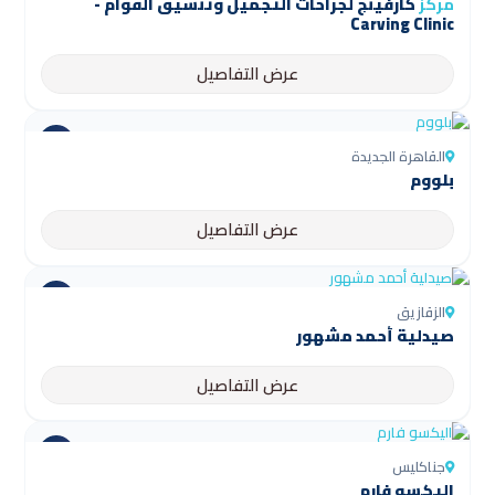
مركز
كارفينج لجراحات التجميل وتنسيق القوام -
Carving Clinic
عرض التفاصيل
القاهرة الجديدة
بلووم
عرض التفاصيل
الزقازيق
صيدلية أحمد مشهور
عرض التفاصيل
جناكليس
اليكسو فارم