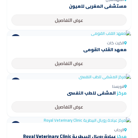
مستشفى المغربي للعيون
عرض التفاصيل
الكيت كات
معهد القلب القومي
عرض التفاصيل
قويسنا
مركز
المشفى للطب النفسي
عرض التفاصيل
الرحاب
مركز
عيادة رويال البيطرية Royal Veterinary Clinic