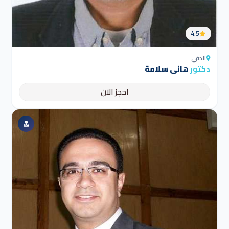
4.5
الدقي
دكتور
هانى سلامة
احجز الآن