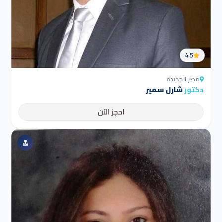
4.5
مصر الجديدة
دكتور
شارل سمير
احجز الآن