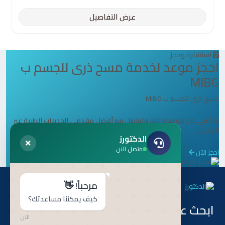
عرض التفاصيل
استشارة وحجز
احجز موعد لخدمة مسح ذرى للجسم ب
MIBG
مسح ذرى للجسم ب MIBG
ابدأ في حجز موعدك الآن وتواصل مع أفضل مقدمي الخدمات الطبية عبر
الدكتورز.
الدكتورز
متصل الآن
احجز الآن
مرحباً! 👋
كيف يمكننا مساعدتك؟
ابحث عن طريق
هل أنت طبيب ؟
الآن