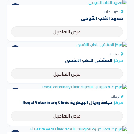
الكيت كات
معهد القلب القومي
عرض التفاصيل
قويسنا
مركز
المشفى للطب النفسي
عرض التفاصيل
الرحاب
مركز
عيادة رويال البيطرية Royal Veterinary Clinic
عرض التفاصيل