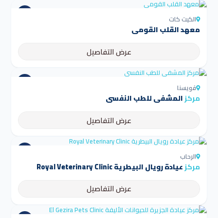
الكيت كات
معهد القلب القومي
عرض التفاصيل
قويسنا
مركز
المشفى للطب النفسي
عرض التفاصيل
الرحاب
مركز
عيادة رويال البيطرية Royal Veterinary Clinic
عرض التفاصيل