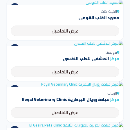
الكيت كات
معهد القلب القومي
عرض التفاصيل
قويسنا
مركز
المشفى للطب النفسي
عرض التفاصيل
الرحاب
مركز
عيادة رويال البيطرية Royal Veterinary Clinic
عرض التفاصيل