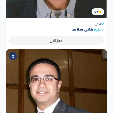
4.5
الدقي
دكتور
هانى سلامة
احجز الآن