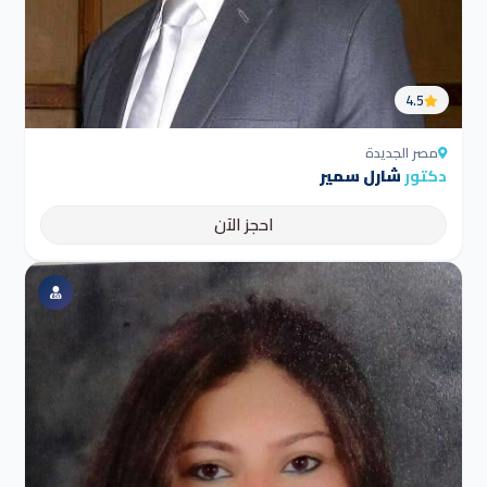
4.5
مصر الجديدة
دكتور
شارل سمير
احجز الآن