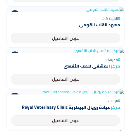
الكيت كات
معهد القلب القومي
عرض التفاصيل
قويسنا
مركز
المشفى للطب النفسي
عرض التفاصيل
الرحاب
مركز
عيادة رويال البيطرية Royal Veterinary Clinic
عرض التفاصيل